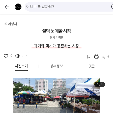
여행지
설악눈메골시장
경기 가평군
과거와 미래가 공존하는 시장
0
2.1K
4
사진보기
상세정보
댓글
1
/
6