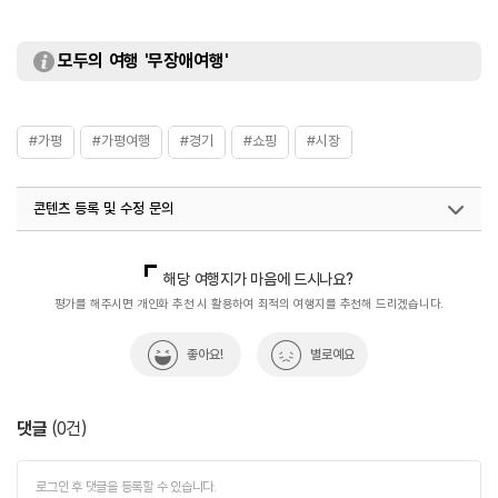
모두의 여행 '무장애여행'
#가평
#가평여행
#경기
#쇼핑
#시장
콘텐츠 등록 및 수정 문의
국내디지털마케팅팀
033-813-3500
해당 여행지가 마음에 드시나요?
평가를 해주시면 개인화 추천 시 활용하여 최적의 여행지를 추천해 드리겠습니다.
좋아요!
별로예요
댓글
(
0
건)