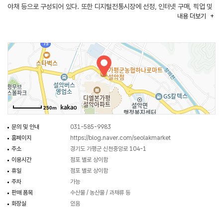
야채 등으로 구성되어 있다. 또한 디지털전통시장에 선정, 인터넷 구매, 픽업 및
내용
더보기
꾸러미상품을 판매하고 있으며 각종 지원사업으로 광장의 멋진 야경과 도깨비
캐릭터 ‘설이’를 만나볼 수 있다.
250m
문의 및 안내
031-585-9983
홈페이지
https://blog.naver.com/seolakmarket
주소
경기도 가평군 신천중앙로 104-1
이용시간
점포 별로 상이함
휴일
점포 별로 상이함
주차
가능
판매 품목
수산물 / 농산물 / 과채류 등
화장실
있음