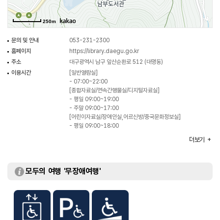
250m
문의 및 안내
053-231-2300
홈페이지
https://library.daegu.go.kr
주소
대구광역시 남구 앞산순환로 512 (대명동)
이용시간
[일반열람실]
- 07:00~22:00
[종합자료실/연속간행물실/디지털자료실]
- 평일 09:00~19:00
- 주말 09:00~17:00
[어린이자료실/장애인실,어르신방/중국문화정보실]
- 평일 09:00~18:00
- 주말 09:00~17:00
더보기
휴일
매주 월요일 (매월 2주, 4주) / 국정공휴일
주차
가능
이용요금
무료
모두의 여행 '무장애여행'
규모
부지 18,082㎡, 건물 7,533.05㎡
주요시설
4층 - 제1~5 열람실
3층 - 종합자료실, 디지털자료실, 연속간행물실/지도자료실
2층 - 어린이실/아기랑부모랑방, 북스타트룸/보존서고,
장애인실/어르신방, 1~5강의실