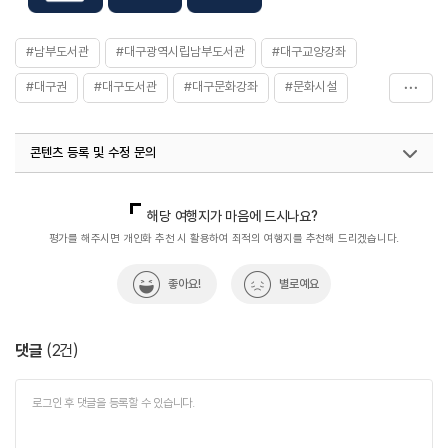
1층 - 시청각실, 보존서고, 중국문화정보실/전시실
화장실
있음
#남부도서관
#대구광역시립남부도서관
#대구교양강좌
#대구권
#대구도서관
#대구문화강좌
#문화시설
#시립도서관
#아이와함께
콘텐츠 등록 및 수정 문의
국내디지털마케팅팀
033-813-3500
열린관광콘텐츠팀(열린관광-모두의여행)
033-738-3425
해당 여행지가 마음에 드시나요?
평가를 해주시면 개인화 추천 시 활용하여 최적의 여행지를 추천해 드리겠습니다.
좋아요!
별로예요
댓글
(
2
건)