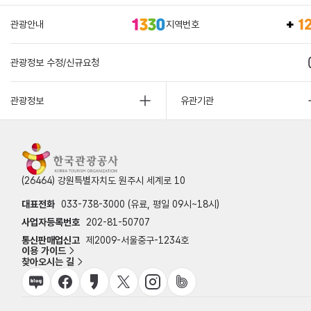
관광안내
지역번호
관광정보 수정/신규요청
관광정보
유관기관
(26464) 강원특별자치도 원주시 세계로 10
대표전화
033-738-3000 (유료, 평일 09시~18시)
사업자등록번호
202-81-50707
통신판매업신고
제2009-서울중구-1234호
이용 가이드
찾아오시는 길