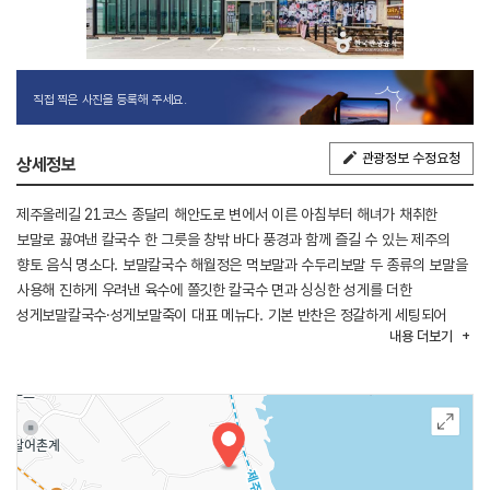
직접 찍은 사진을 등록해 주세요.
관광정보 수정요청
상세정보
제주올레길 21코스 종달리 해안도로 변에서 이른 아침부터 해녀가 채취한
보말로 끓여낸 칼국수 한 그릇을 창밖 바다 풍경과 함께 즐길 수 있는 제주의
향토 음식 명소다. 보말칼국수 해월정은 먹보말과 수두리보말 두 종류의 보말을
사용해 진하게 우려낸 육수에 쫄깃한 칼국수 면과 싱싱한 성게를 더한
성게보말칼국수·성게보말죽이 대표 메뉴다. 기본 반찬은 정갈하게 세팅되어
내용
더보기
있고 부족한 찬은 셀프바에서 자유롭게 이용할 수 있다. 칼국수를 다 먹은 뒤
남은 육수에 죽볶음을 추가하는 것이 이 집만의 방식으로, 김가루와 깨를 올려
고소한 풍미가 살아난 죽볶음은 죽과 볶음밥의 중간쯤 되는 이집의 별미 메뉴다.
인근 종달항에서 우도행 배를 탈 수 있어 우도 방문 전후로 들르기 좋으며,
제주올레길 21코스 산책과 연계해 방문하기 좋다.