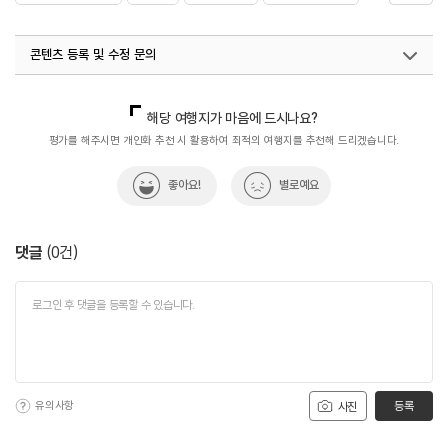
#제주맛집칼국수
#혼밥
#혼밥하기좋은식당
콘텐츠 등록 및 수정 문의
국내디지털마케팅팀
033-813-3500
해당 여행지가 마음에 드시나요?
평가를 해주시면 개인화 추천 시 활용하여 최적의 여행지를 추천해 드리겠습니다.
좋아요!
별로예요
댓글
(
0
건)
유의사항
등록
사진