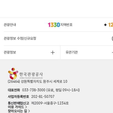
관광안내
지역번호
관광정보 수정/신규요청
관광정보
유관기관
(26464) 강원특별자치도 원주시 세계로 10
대표전화
033-738-3000 (유료, 평일 09시~18시)
사업자등록번호
202-81-50707
통신판매업신고
제2009-서울중구-1234호
이용 가이드
찾아오시는 길