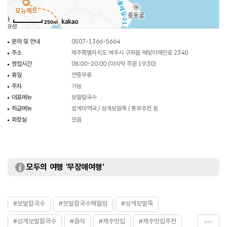
250m
문의 및 안내
0507-1366-5664
주소
제주특별자치도 제주시 구좌읍 해맞이해안로 2340
영업시간
08:00~20:00 (마지막 주문 19:30)
휴일
연중무휴
주차
가능
대표메뉴
보말칼국수
취급메뉴
성게미역국 / 성게보말죽 / 톳부추전 등
화장실
있음
모두의 여행 '무장애여행'
#보말칼국수
#보말칼국수해월정
#성게보말죽
#성게보말칼국수
#음식
#제주맛집
#제주맛집추천