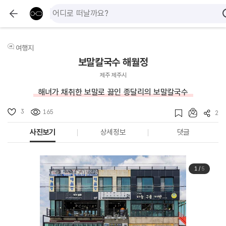
여행지
보말칼국수 해월정
제주 제주시
해녀가 채취한 보말로 끓인 종달리의 보말칼국수
3
165
2
사진보기
상세정보
댓글
1
/
5