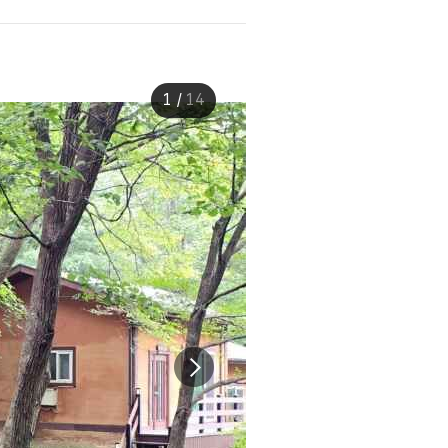
1
/
14