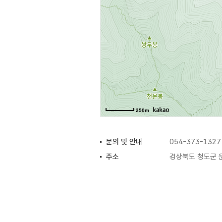
250m
문의 및 안내
054-373-1327
주소
경상북도 청도군 운
휴일
매주 화요일