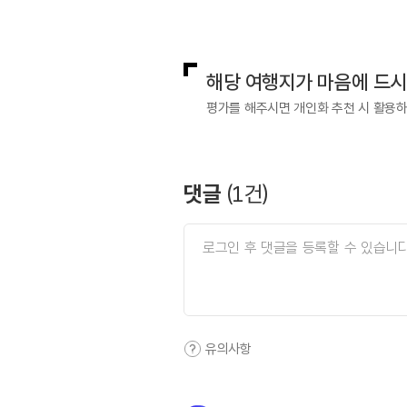
- 청소년 600원
국내디지털마케팅팀
033-813-3
- 어린이 300원
[단체]
- 어른 800원
해당 여행지가 마음에 드
- 청소년 500원
- 어린이 200원
평가를 해주시면 개인화 추천 시 활용
※ 무료
- 다문화 가정 / 동
야영시설 및 숙박
댓글
(
1
건)
유의사항