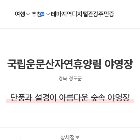
여행
추천
테마
지역
디지털
관광주민증
국립운문산자연휴양림 야영장
경북 청도군
단풍과 설경이 아름다운 숲속 야영장
상세정보