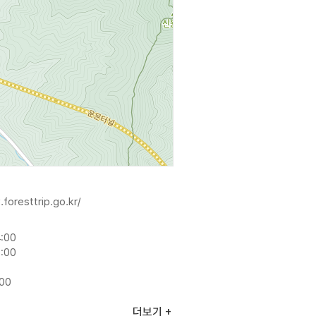
foresttrip.go.kr/
:00
:00
:00
더보기