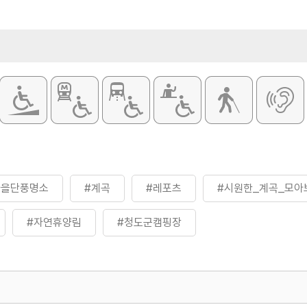
이용요금
[노지야영장]
원
- 비수기·주중 
- 성수기·주말 
[야영데크]
훈대상자 / 다자녀 가정 / 야영시설
- 비수기·주중 
객
- 성수기·주말 
[오토캠핑장]
- 비수기·주중 
- 성수기·주말 
[캐빈]
- 비수기·주중 
- 성수기·주말 
[캠핑카 야영장
가을단풍명소
#계곡
#레포츠
#시원한_계곡_모아
- 비수기·주중 
- 성수기·주말 
#자연휴양림
#청도군캠핑장
※ 이용요금은
홈페이지 참조
 숲 해설 / 자연학습 체험교육
화장실
있음