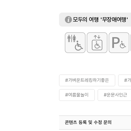
주차 요금
- 경형 1,500원
- 중·소형 3,000
- 대형 5,000원
모두의 여행 '무장애여행'
※ 무료
- 장애인 / 국가보
및 숙박시설 이용
#가벼운트레킹하기좋은
#
#여름물놀이
#운문사인근
체험프로그램
목공예 프로그램 /
입장료
[개인]
콘텐츠 등록 및 수정 문의
- 어른 1,000원