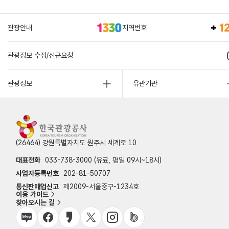
관광안내
지역번호
관광정보 수정/신규요청
관광정보
유관기관
(26464) 강원특별자치도 원주시 세계로 10
대표전화
033-738-3000 (유료, 평일 09시~18시)
사업자등록번호
202-81-50707
통신판매업신고
제2009-서울중구-1234호
이용 가이드
찾아오시는 길