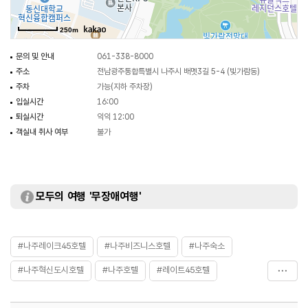
250m
문의 및 안내
061-338-8000
주소
전남광주통합특별시 나주시 배멧3길 5-4 (빛가람동)
주차
가능(지하 주차장)
입실시간
16:00
퇴실시간
익익 12:00
객실내 취사 여부
불가
모두의 여행 '무장애여행'
#나주레이크45호텔
#나주비즈니스호텔
#나주숙소
#나주혁신도시호텔
#나주호텔
#레이트45호텔
#숙박