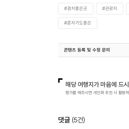
#경치좋은곳
#관광지
#혼자가도좋은
콘텐츠 등록 및 수정 문의
국내디지털마케팅팀
033-813-3
해당 여행지가 마음에 드
평가를 해주시면 개인화 추천 시 활용
댓글
(
5
건)