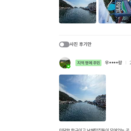
사진 후기만
우****랑
지역 명예 주민
아담한 항구이고 남해맛집들이 모여있는 곳, 