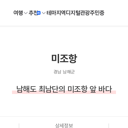
여행
추천
테마
지역
디지털
관광주민증
미조항
경남 남해군
남해도 최남단의 미조항 앞 바다
상세정보