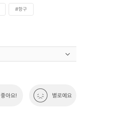
#항구
좋아요!
별로예요