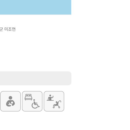
군 미조면