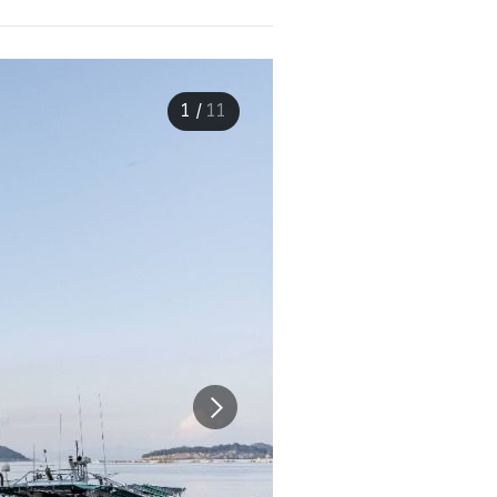
1
/
11