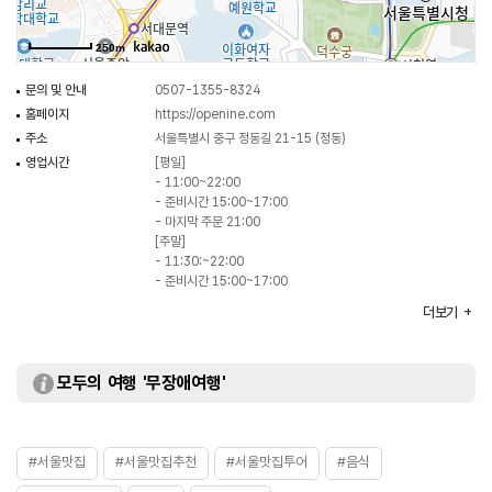
250m
문의 및 안내
0507-1355-8324
홈페이지
https://openine.com
주소
서울특별시 중구 정동길 21-15 (정동)
영업시간
[평일]
- 11:00~22:00
- 준비시간 15:00~17:00
- 마지막 주문 21:00
[주말]
- 11:30:~22:00
- 준비시간 15:00~17:00
- 마지막 주문 21:00
더보기
휴일
연중무휴
주차
가능
대표메뉴
암소 한우 어복쟁반
모두의 여행 '무장애여행'
취급메뉴
꽃돔 한마리 솥밥 / 한우 암소 곰탕 / 갈비살 수육 등
화장실
있음
#서울맛집
#서울맛집추천
#서울맛집투어
#음식