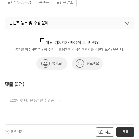
#한암동정동점
#한우
#한우암소
콘텐츠 등록 및 수정 문의
국내디지털마케팅팀
033-813-3500
해당 여행지가 마음에 드시나요?
평가를 해주시면 개인화 추천 시 활용하여 최적의 여행지를 추천해 드리겠습니다.
좋아요!
별로예요
댓글
(
0
건)
유의사항
등록
사진