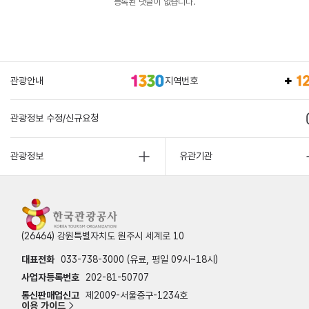
등록된 댓글이 없습니다.
관광안내
지역번호
관광정보 수정/신규요청
관광정보
유관기관
(26464) 강원특별자치도 원주시 세계로 10
대표전화
033-738-3000 (유료, 평일 09시~18시)
사업자등록번호
202-81-50707
통신판매업신고
제2009-서울중구-1234호
이용 가이드