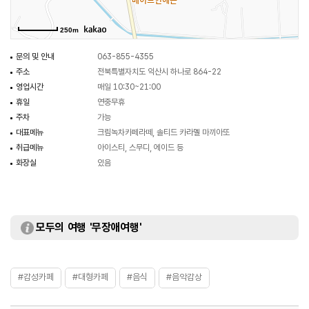
250m
문의 및 안내
063-855-4355
주소
전북특별자치도 익산시 하나로 864-22
영업시간
매일 10:30~21:00
휴일
연중무휴
주차
가능
대표메뉴
크림녹차카페라떼, 솔티드 카라멜 마끼아또
취급메뉴
아이스티, 스무디, 에이드 등
화장실
있음
모두의 여행 '무장애여행'
#감성카페
#대형카페
#음식
#음악감상