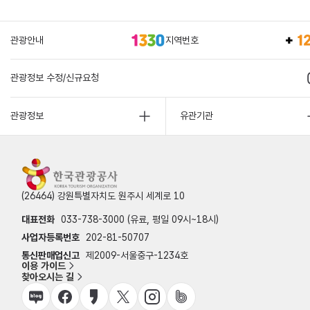
관광안내
지역번호
관광정보 수정/신규요청
관광정보
유관기관
(26464) 강원특별자치도 원주시 세계로 10
대표전화
033-738-3000 (유료, 평일 09시~18시)
사업자등록번호
202-81-50707
통신판매업신고
제2009-서울중구-1234호
이용 가이드
찾아오시는 길