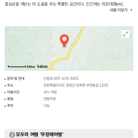
중요성을 깨닫는 데 도움을 주는 특별한 공간이다. 인근에는 하조대(8km),
내용
더보기
어성전계곡(1km)등이 위치한다. 숲속휴양시설과 취사장, 야영데크 및
체육시설등이 설치되어있다.
250m
문의 및 안내
산림청 033-670-3031
주소
강원특별자치도 양양군 현북면 부연동길 1303
이용시간
상시 개방
휴일
연중무휴
주차
가능
모두의 여행 '무장애여행'