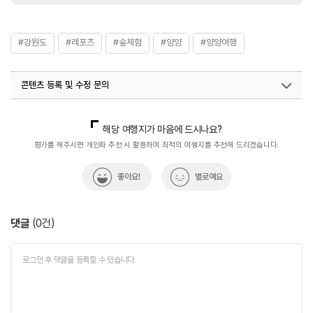
#강원도
#레포츠
#숲체험
#양양
#양양여행
콘텐츠 등록 및 수정 문의
국내디지털마케팅팀
033-813-3500
해당 여행지가 마음에 드시나요?
평가를 해주시면 개인화 추천 시 활용하여 최적의 여행지를 추천해 드리겠습니다.
좋아요!
별로예요
댓글
(
0
건)