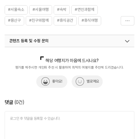
#서울숙소
#서울여행
#숙박
#연인과함께
#용산구
#친구와함께
#휴식공간
#휴식여행
#휴식하기좋은곳
#힐링여행
콘텐츠 등록 및 수정 문의
국내디지털마케팅팀
033-813-3500
열린관광콘텐츠팀(열린관광-모두의여행)
033-738-3425
해당 여행지가 마음에 드시나요?
평가를 해주시면 개인화 추천 시 활용하여 최적의 여행지를 추천해 드리겠습니다.
좋아요!
별로예요
댓글
(
0
건)