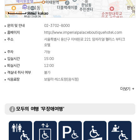
250m
문의 및 안내
02-3702-8000
홈페이지
http://www.imperialpalaceboutiquehotel.com
주소
서울특별시 용산구 이태원로 221 임피리얼 팰리스 부티크
호텔
주차
가능
입실시간
15:00
퇴실시간
12:00
객실내 취사 여부
불가
식음료장
보왈라 레스토랑(음식점)
객실수
128실
더보기
객실유형
디럭스 / 스위트 / 슈페리어
부대시설
컨퍼런스룸 / 피트니스룸 / 클럽스타디움
모두의 여행 '무장애여행'