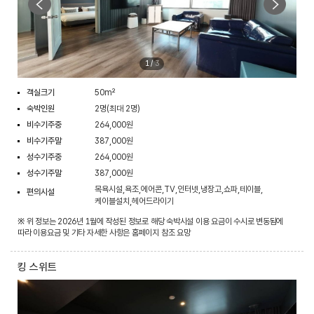
1
/
3
객실크기
50m²
숙박인원
2명(최대 2명)
비수기주중
264,000원
비수기주말
387,000원
성수기주중
264,000원
성수기주말
387,000원
목욕시설,욕조,에어콘,TV,인터넷,냉장고,쇼파,테이블,
편의시설
케이블설치,헤어드라이기
※ 위 정보는 2026년 1월에 작성된 정보로 해당 숙박시설 이용 요금이 수시로 변동됨에
따라 이용요금 및 기타 자세한 사항은 홈페이지 참조 요망
킹 스위트