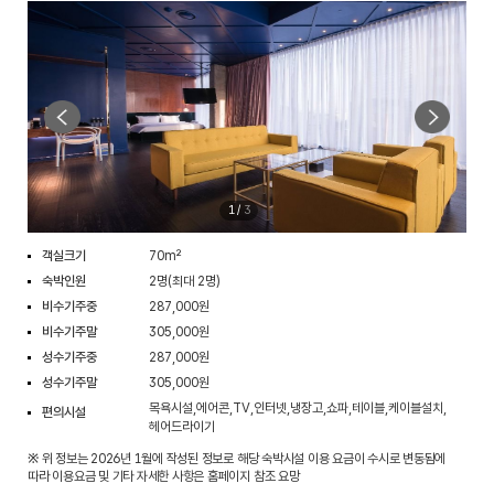
1
/
3
객실크기
70m²
숙박인원
2명(최대 2명)
비수기주중
287,000원
비수기주말
305,000원
성수기주중
287,000원
성수기주말
305,000원
목욕시설,에어콘,TV,인터넷,냉장고,쇼파,테이블,케이블설치,
편의시설
헤어드라이기
※ 위 정보는 2026년 1월에 작성된 정보로 해당 숙박시설 이용 요금이 수시로 변동됨에
따라 이용요금 및 기타 자세한 사항은 홈페이지 참조 요망