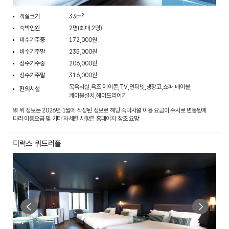
객실크기
33m²
숙박인원
2명(최대 2명)
비수기주중
172,000원
비수기주말
235,000원
성수기주중
206,000원
성수기주말
316,000원
목욕시설,욕조,에어콘,TV,인터넷,냉장고,쇼파,테이블,
편의시설
케이블설치,헤어드라이기
※ 위 정보는 2026년 1월에 작성된 정보로 해당 숙박시설 이용 요금이 수시로 변동됨에
따라 이용요금 및 기타 자세한 사항은 홈페이지 참조 요망
디럭스 쿼드러플