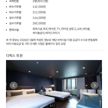
숙박인원
2명(최대 2명)
비수기주중
142,000원
비수기주말
212,000원
성수기주중
164,000원
성수기주말
283,000원
목욕시설,욕조,에어콘,TV,인터넷,냉장고,쇼파,테이블,
편의시설
케이블설치,헤어드라이기
※ 위 정보는 2026년 1월에 작성된 정보로 해당 숙박시설 이용 요금이 수시로 변동됨에
따라 이용요금 및 기타 자세한 사항은 홈페이지 참조 요망
디럭스 트윈
1
/
3