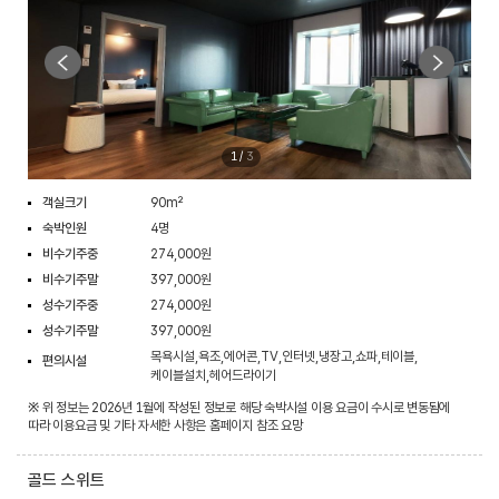
1
/
3
객실크기
90m²
숙박인원
4명
비수기주중
274,000원
비수기주말
397,000원
성수기주중
274,000원
성수기주말
397,000원
목욕시설,욕조,에어콘,TV,인터넷,냉장고,쇼파,테이블,
편의시설
케이블설치,헤어드라이기
※ 위 정보는 2026년 1월에 작성된 정보로 해당 숙박시설 이용 요금이 수시로 변동됨에
따라 이용요금 및 기타 자세한 사항은 홈페이지 참조 요망
골드 스위트