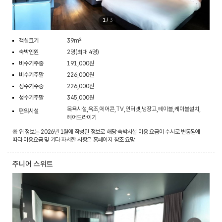
1
/
3
객실크기
39m²
숙박인원
2명(최대 4명)
비수기주중
191,000원
비수기주말
226,000원
성수기주중
226,000원
성수기주말
345,000원
목욕시설,욕조,에어콘,TV,인터넷,냉장고,테이블,케이블설치,
편의시설
헤어드라이기
※ 위 정보는 2026년 1월에 작성된 정보로 해당 숙박시설 이용 요금이 수시로 변동됨에
따라 이용요금 및 기타 자세한 사항은 홈페이지 참조 요망
주니어 스위트