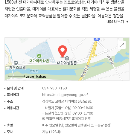
1500년 전 대가야시대로 안내해주는 인트로영상관, 대가야 의식주 생활상을
재현한 인줄마을, 대가야를 대표하는 철기문화를 직접 체험할 수 있는 불묏골,
대가야의 토기문화와 교역물품을 알아볼 수 있는 골안마을, 아름다운 경관을
내용
더보기
감상할 수 있는 상가라도못, 짚라인을 즐길 수 있는 놀이터가 있는 메나릿골,
여름철 시원한 물놀이가 가능한 물놀이장, 대가야 철의 원정대 일원이 되어
원정선 하지호에 승선할 수 있는 주산성전시관, 기와마을과 초가마을로
이루어진 숙박시설 한기촌 등이 있어 학습체험과 관광숙박을 한 곳에서 즐길 수
있다.
250m
문의 및 안내
054-950-7180
홈페이지
https://mall.goryeong.go.kr/
주소
경상북도 고령군 대가야읍 신남로 81
이용시간
- 하절기 (3월~10월) 09:00~18:00
- 동절기 (11월~2월) 09:00~17:00
※ 정확한 이용시간은 홈페이지 참조
휴일
매주 월요일 (단, 월요일이 공휴일시 그 다음날 휴장)
주차
가능 (198대)