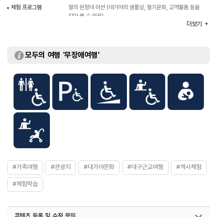
체험 프로그램
철의 원정대 미션 (대가야의 생활상, 철기문화, 교역물품 등을
알아 볼 수 있음)
더보기
이용가능시설
주산성전시관, 공방촌(공예), 한기촌(숙박), 상가라도 못
(연못), 인트로영상관, 놀이터, 물놀이장, 하늘미술관
(색칠놀이) 등
모두의 여행 '무장애여행'
입장료
무료
시설이용료
- 대가야생활촌 복식체험 3,000원
※ 자세한 안내는 홈페이지 참조
#가족여행
#관광지
#대가야문화
#대구근교여행
#역사체험
#체험학습
콘텐츠 등록 및 수정 문의