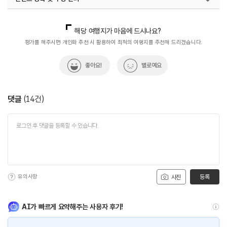
국내디지털마케팅팀
033-813-3500
열린관광콘텐츠팀(열린관광-모두의여행)
033-738-3425
해당 여행지가 마음에 드시나요?
평가를 해주시면 개인화 추천 시 활용하여 최적의 여행지를 추천해 드리겠습니다.
좋아요!
별로예요
댓글
(
14
건)
유의사항
등록
사진
AI가 빠르게 요약해주는 사용자 후기!