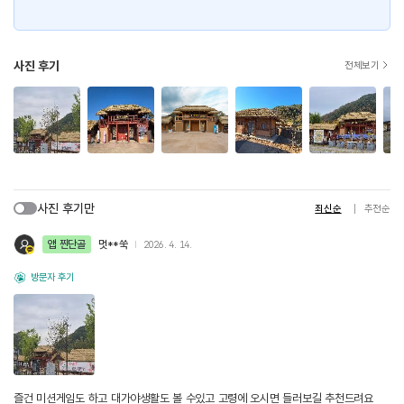
사진 후기
전체보기
사진 후기만
최신순
추천순
앱 찐단골
멋**쑥
2026. 4. 14.
방문자 후기
즐건 미션게임도 하고 대가야생활도 볼 수있고 고령에 오시면 들러보길 추천드려요