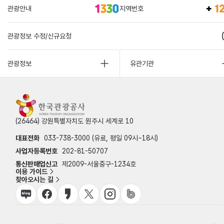
관광안내
지역번호
관광정보 수정/신규요청
관광정보
유관기관
(26464) 강원특별자치도 원주시 세계로 10
대표전화
033-738-3000 (유료, 평일 09시~18시)
사업자등록번호
202-81-50707
통신판매업신고
제2009-서울중구-1234호
이용 가이드
찾아오시는 길