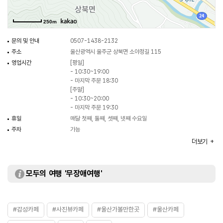
250m
문의 및 안내
0507-1438-2132
주소
울산광역시 울주군 상북면 소야정길 115
영업시간
[평일]
- 10:30~19:00
- 마지막 주문 18:30
[주말]
- 10:30~20:00
- 마지막 주문 19:30
휴일
매달 첫째, 둘째, 셋째, 넷째 수요일
주차
가능
대표메뉴
블랙스톤
더보기
취급메뉴
레드스톤 / 아메리카노 / 카페라떼 등
화장실
있음
모두의 여행 '무장애여행'
#감성카페
#사진뷰카페
#울산가볼만한곳
#울산카페