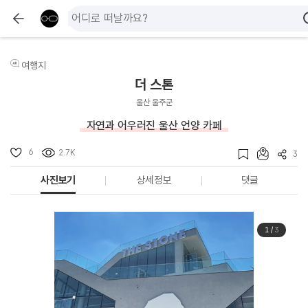
여행지
더 스톤
울산 울주군
자연과 어우러진 울산 언양 카페
6
2.7K
3
사진보기
상세정보
댓글
1
/
3