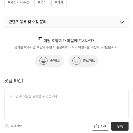
#울산카페추천
#음식
#카페
콘텐츠 등록 및 수정 문의
국내디지털마케팅팀
033-813-3500
해당 여행지가 마음에 드시나요?
평가를 해주시면 개인화 추천 시 활용하여 최적의 여행지를 추천해 드리겠습니다.
좋아요!
별로예요
댓글
(
0
건)
유의사항
등록
사진