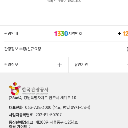
등록된 댓글이 없습니다.
관광안내
지역번호
관광정보 수정/신규요청
관광정보
유관기관
(26464) 강원특별자치도 원주시 세계로 10
대표전화
033-738-3000 (유료, 평일 09시~18시)
사업자등록번호
202-81-50707
통신판매업신고
제2009-서울중구-1234호
이용 가이드