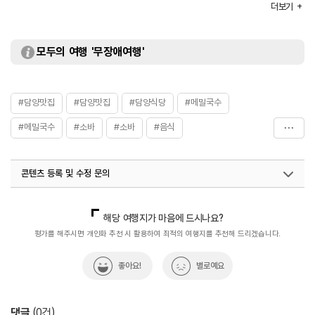
화장실
있음(남/녀 구분)
더보기
모두의 여행 '무장애여행'
#담양맛집
#담양맛집
#담양식당
#메밀국수
#메밀국수
#소바
#소바
#음식
#전남광주통합특별시_맛집
#전남광주통합특별시_맛집
콘텐츠 등록 및 수정 문의
국내디지털마케팅팀
033-813-3500
해당 여행지가 마음에 드시나요?
평가를 해주시면 개인화 추천 시 활용하여 최적의 여행지를 추천해 드리겠습니다.
좋아요!
별로예요
댓글
(
0
건)