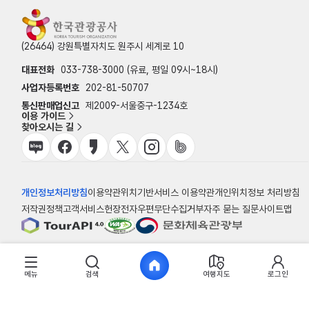
(26464) 강원특별자치도 원주시 세계로 10
대표전화
033-738-3000 (유료, 평일 09시~18시)
사업자등록번호
202-81-50707
통신판매업신고
제2009-서울중구-1234호
이용 가이드
찾아오시는 길
개인정보처리방침
이용약관
위치기반서비스 이용약관
개인위치정보 처리방침
저작권정책
고객서비스헌장
전자우편무단수집거부
자주 묻는 질문
사이트맵
© 한국관광공사
메뉴
검색
여행지도
로그인