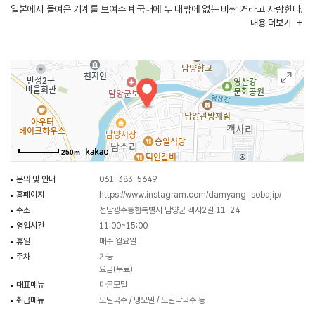
일본에서 들여온 기계를 보여주며 국내에 두 대밖에 없는 비싼 거라고 자랑한다.
내용
더보기
더울 때는 시원한 냉육수에 메일 한 판을, 따끈한 것이 필요할 때는 온
메밀국수로 여행의 기분을 한층 더 낼 수 있는 곳이다.
250m
문의 및 안내
061-383-5649
홈페이지
https://www.instagram.com/damyang_sobajip/
주소
전남광주통합특별시 담양군 객사2길 11-24
영업시간
11:00~15:00
휴일
매주 월요일
주차
가능
요금(무료)
대표메뉴
마른모밀
취급메뉴
모밀국수 / 냉모밀 / 모밀막국수 등