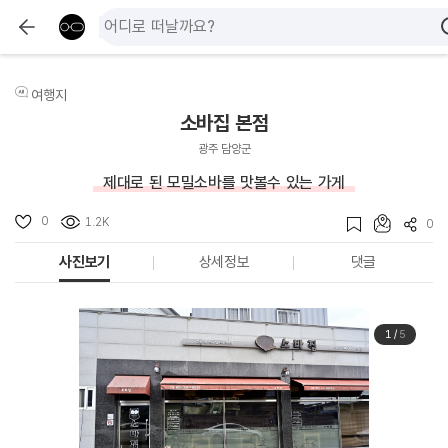
여행지
소바집 본점
광주 담양군
제대로 된 모밀소바를 맛볼수 있는 가게
0
1.2K
0
사진보기
상세정보
댓글
1
/
5