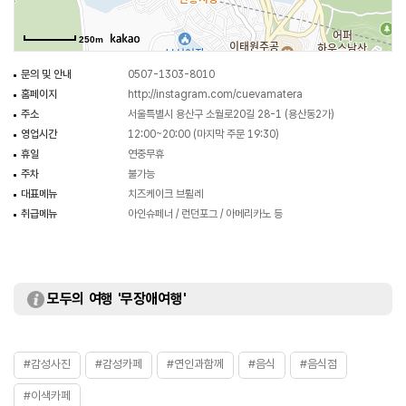
250m
문의 및 안내
0507-1303-8010
홈페이지
http://instagram.com/cuevamatera
주소
서울특별시 용산구 소월로20길 28-1 (용산동2가)
영업시간
12:00~20:00 (마지막 주문 19:30)
휴일
연중무휴
주차
불가능
대표메뉴
치즈케이크 브륄레
취급메뉴
아인슈페너 / 런던포그 / 아메리카노 등
모두의 여행 '무장애여행'
#감성사진
#감성카페
#연인과함께
#음식
#음식점
#이색카페