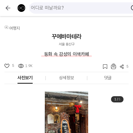
여행지
꾸에바마테라
서울 용산구
동화 속 감성의 이색카페
5
1.9K
5
사진보기
상세정보
댓글
1
/
5