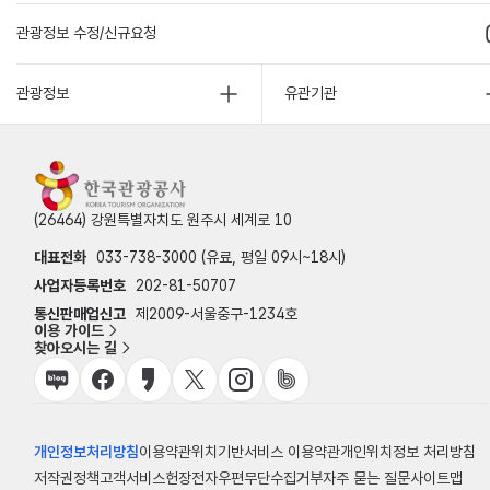
관광정보 수정/신규요청
관광정보
유관기관
(26464) 강원특별자치도 원주시 세계로 10
대표전화
033-738-3000 (유료, 평일 09시~18시)
사업자등록번호
202-81-50707
통신판매업신고
제2009-서울중구-1234호
이용 가이드
찾아오시는 길
개인정보처리방침
이용약관
위치기반서비스 이용약관
개인위치정보 처리방침
저작권정책
고객서비스헌장
전자우편무단수집거부
자주 묻는 질문
사이트맵