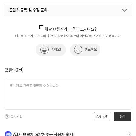
#쇼핑
콘텐츠 등록 및 수정 문의
국내디지털마케팅팀
033-813-3500
해당 여행지가 마음에 드시나요?
평가를 해주시면 개인화 추천 시 활용하여 최적의 여행지를 추천해 드리겠습니다.
좋아요!
별로예요
댓글
(
0
건)
유의사항
등록
사진
AI가 빠르게 요약해주는 사용자 후기!