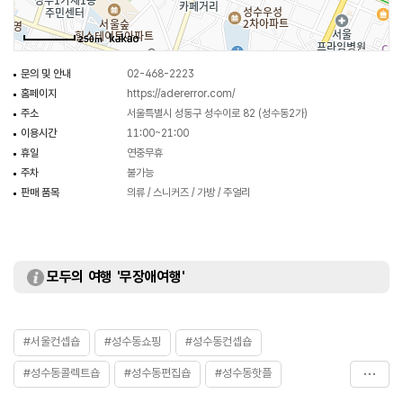
아트공간을 돋보이게 하는 제품들을 함께 구매할 수 있다.
아더 성수 스페이스는 성수동의 인기 있는 숍으로 주말에 방문한다면 웨이팅을
250m
각오해야 한다. 시간적인 여유가 있다면 평일에 방문하여 아더 성수 스페이스의
전시와 제품들을 둘러보는 것을 추천한다.
문의 및 안내
02-468-2223
홈페이지
https://adererror.com/
주소
서울특별시 성동구 성수이로 82 (성수동2가)
이용시간
11:00~21:00
휴일
연중무휴
주차
불가능
판매 품목
의류 / 스니커즈 / 가방 / 주얼리
모두의 여행 '무장애여행'
#서울컨셉숍
#성수동쇼핑
#성수동컨셉숍
#성수동콜렉트숍
#성수동편집숍
#성수동핫플