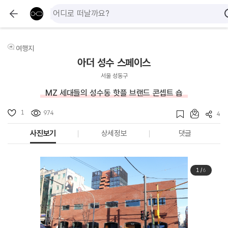
여행지
아더 성수 스페이스
서울 성동구
MZ 세대들의 성수동 핫플 브랜드 콘셉트 숍
1
974
4
사진보기
상세정보
댓글
1
/
6