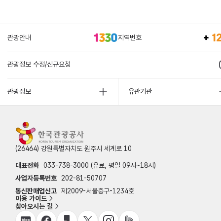
관광안내
지역번호
관광정보 수정/신규요청
관광정보
유관기관
(26464) 강원특별자치도 원주시 세계로 10
대표전화
033-738-3000 (유료, 평일 09시~18시)
사업자등록번호
202-81-50707
통신판매업신고
제2009-서울중구-1234호
이용 가이드
찾아오시는 길