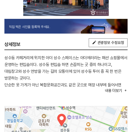
직접 찍은 사진을 등록해 주세요.
관광정보 수정요청
상세정보
성수동 카페거리에 위치한 아더 성수 스페이스는 아더에러라는 패션 쇼핑몰에서
운영하는 편집숍이다. 성수동 편집숍 하면 손꼽히는 곳 중의 하나이고,
대림창고와 성수 연방을 가는 길의 모퉁이에 있어 성수동 투어 중 꼭 한 번은
방문하는 곳이다.
단순한 옷 가게가 아닌 복합문화공간과도 같은 곳으로 매장 내부에 들어서면
내용
더보기
입구에 싱크홀 룸과 아카이브 룸, 우주 공간을 연상시키는 그래비티 룸 디멘션
크래프트쉽 룸의 설치 조형물을 감상할 수 있다. 스테인리스 집기와 타공이
들어간 집기 디테일, 코발트블루 벽면, 마감이 안 된 듯 깨지고 떨어져 나간
시멘트 바닥과 벽면, 우주선의 침실 공간인 듯한 피팅룸 등 눈길 닿는 모든
곳곳이 미래적인 무드를 표현하고 있는 힙한 공간이다. 유니크한 공간과
어우러져 진열된 의류와 다양한 굿즈 등 아더 성수 스페이스의 실험적인