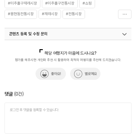
#미추홀구재래시장
#미추홀구전통시장
#쇼핑
#용현동전통시장
#재래시장
#전통시장
#토지금고시장
콘텐츠 등록 및 수정 문의
국내디지털마케팅팀
033-813-3500
열린관광콘텐츠팀(열린관광-모두의여행)
033-738-3425
해당 여행지가 마음에 드시나요?
평가를 해주시면 개인화 추천 시 활용하여 최적의 여행지를 추천해 드리겠습니다.
좋아요!
별로예요
댓글
(
0
건)