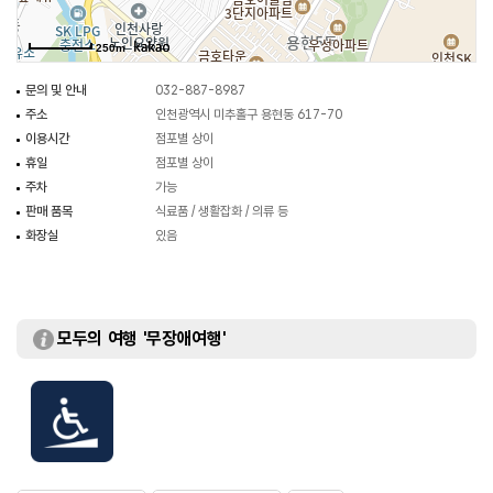
250m
문의 및 안내
032-887-8987
주소
인천광역시 미추홀구 용현동 617-70
이용시간
점포별 상이
휴일
점포별 상이
주차
가능
판매 품목
식료품 / 생활잡화 / 의류 등
화장실
있음
모두의 여행 '무장애여행'