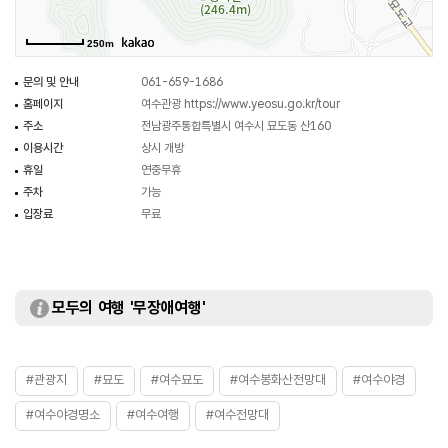
수 있다. 봉화산 중간까지는 차로 이동할 수 있지만 전망대까지는 차로 이동할
수 없다. 주차장에서부터 정상까지는 600m로 도보 약 20여분 소요된다.
250m
문의 및 안내
061-659-1686
홈페이지
여수관광
https://www.yeosu.go.kr/tour
주소
전남광주통합특별시 여수시 묘도동 산160
이용시간
상시 개방
휴일
연중무휴
주차
가능
입장료
무료
모두의 여행 '무장애여행'
#관광지
#묘도
#여수묘도
#여수봉화산전망대
#여수야경
#여수야경명소
#여수여행
#여수전망대