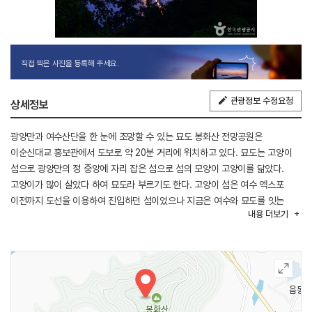
직접 찍은 사진을 등록해 주세요.
관광정보 수정요청
상세정보
광양만과 여수산단을 한 눈에 조망할 수 있는 묘도 봉화산 전망공원은
이순신대교 홍보관에서 도보로 약 20분 거리에 위치하고 있다. 묘도는 고양이
섬으로 광양만의 정 중앙에 자리 잡은 섬으로 섬의 모양이 고양이를 닮았다.
고양이가 많이 살았다 하여 묘도라 부르기도 한다. 고양이 섬은 여수 엑스포
이전까지 도선을 이용하여 진입하던 섬이었으나 지금은 여수와 묘도를 잇는
내용
더보기
묘도대교가 완성되고 다시 묘도에서 광양시로 연결되는 이순신 대교가
완공되면서 육지나 다름없는 육지섬이다. 이곳에서는 야간에 주변
여수국가산단과 이순신대교, 광양항 일대의 야경을 조망할 수 있다. 전망대에서
묘도대교 넘어 여수산단과 부암산, 영취산, 호랑산, 전봉산까지 조망이
가능하다. 또한 묘도 봉화산(해발246m) 정상에는 문화재청과 전문가들의
자문들 받아 복원한 봉수대와 전망대 등이 조성돼 주변 경관을 한 눈에 바라볼