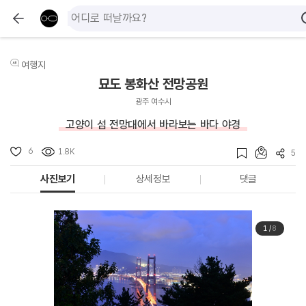
여행지
묘도 봉화산 전망공원
광주 여수시
고양이 섬 전망대에서 바라보는 바다 야경
6
1.8K
5
사진보기
상세정보
댓글
1
/
8