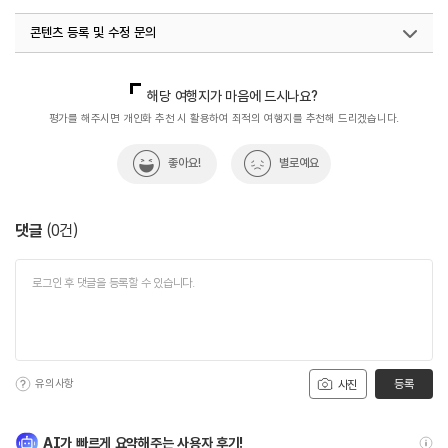
콘텐츠 등록 및 수정 문의
국내디지털마케팅팀
033-813-3500
해당 여행지가 마음에 드시나요?
평가를 해주시면 개인화 추천 시 활용하여 최적의 여행지를 추천해 드리겠습니다.
좋아요!
별로예요
댓글
(
0
건)
유의사항
등록
사진
AI가 빠르게 요약해주는 사용자 후기!