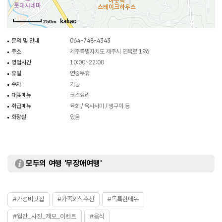
250m
문의 및 안내
064-748-4343
주소
제주특별자치도 제주시 연북로 196
영업시간
10:00~22:00
휴일
연중무휴
주차
가능
대표메뉴
코스요리
취급메뉴
육회 / 육사시미 / 생구이 등
화장실
있음
모두의 여행 '무장애여행'
#가성비맛집
#가족외식추천
#독특한메뉴
#월간_사진_제보_이벤트
#음식