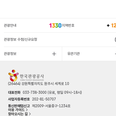
관광안내
지역번호
관광정보 수정/신규요청
관광정보
유관기관
(26464) 강원특별자치도 원주시 세계로 10
대표전화
033-738-3000 (유료, 평일 09시~18시)
사업자등록번호
202-81-50707
통신판매업신고
제2009-서울중구-1234호
이용 가이드
찾아오시는 길