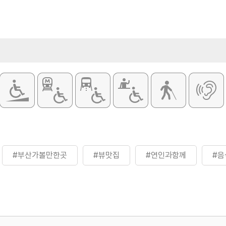
#부산가볼만한곳
#뷰맛집
#연인과함께
#음