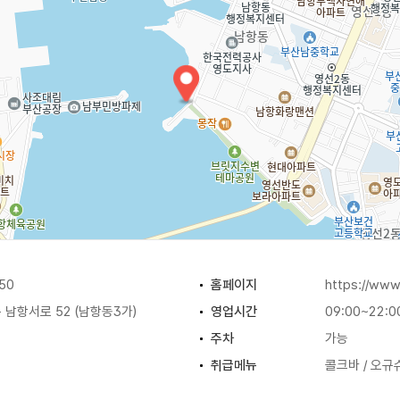
50
홈페이지
https://www
남항서로 52 (남항동3가)
영업시간
09:00~22:0
주차
가능
취급메뉴
콜크바 / 오규