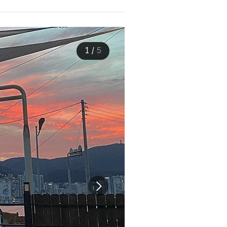
1
/
5