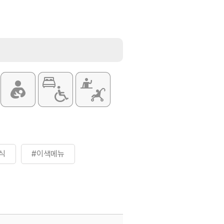
식
#이색메뉴