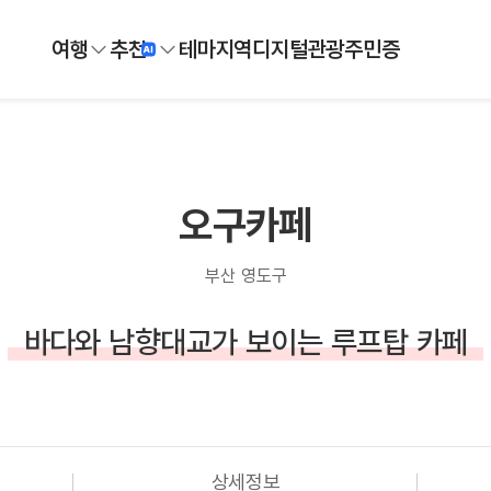
여행
추천
테마
지역
디지털
관광주민증
오구카페
부산 영도구
바다와 남향대교가 보이는 루프탑 카페
상세정보