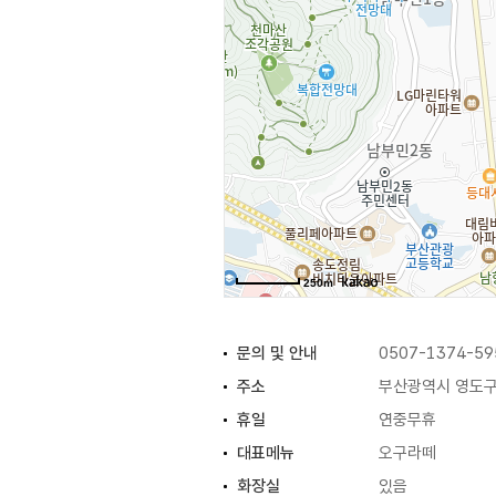
250m
문의 및 안내
0507-1374-59
주소
부산광역시 영도구 
휴일
연중무휴
대표메뉴
오구라떼
화장실
있음