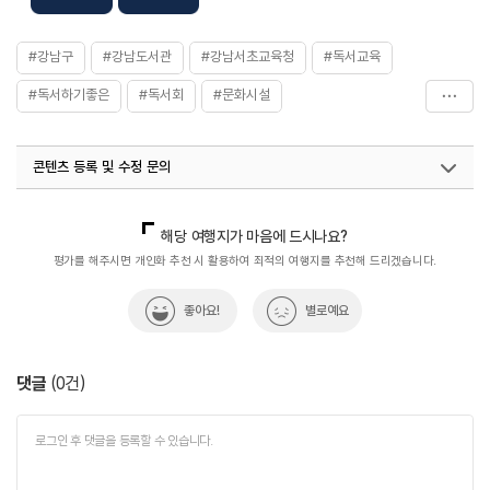
#강남구
#강남도서관
#강남서초교육청
#독서교육
#독서하기좋은
#독서회
#문화시설
#서울가볼만한곳
#아이와 함께
#정보제공
콘텐츠 등록 및 수정 문의
국내디지털마케팅팀
033-813-3500
열린관광콘텐츠팀(열린관광-모두의여행)
033-738-3425
해당 여행지가 마음에 드시나요?
평가를 해주시면 개인화 추천 시 활용하여 최적의 여행지를 추천해 드리겠습니다.
좋아요!
별로예요
댓글
(
0
건)