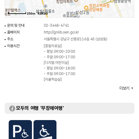
250m
문의 및 안내
02-3448-4741
홈페이지
http://gnlib.sen.go.kr
주소
서울특별시 강남구 선릉로116길 45 (삼성동)
이용시간
[종합자료실]
- 평일 09:00~20:00
- 주말 09:00~17:00
[디지털·어린이실]
- 평일 09:00~18:00
- 주말 09:00~17:00
[자율학습실]
- 하절기(3월~10월) 07:00~22:00
더보기
- 동절기(11월~2월) 08:00~22:00
휴일
매월 첫째·셋째 수요일 / 법정공휴일
주차
가능
모두의 여행 '무장애여행'
이용요금
무료