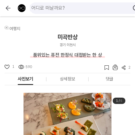
여행지
미곡반상
경기 이천시
품위있는 퓨전 한정식 대접받는 한 상
1
590
2
사진보기
상세정보
댓글
1
/
5