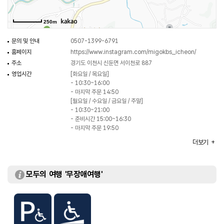
250m
문의 및 안내
0507-1399-6791
홈페이지
https://www.instagram.com/migokbs_icheon/
주소
경기도 이천시 신둔면 서이천로 887
영업시간
[화요일 / 목요일]
- 10:30~16:00
- 마지막 주문 14:50
[월요일 / 수요일 / 금요일 / 주말]
- 10:30~21:00
- 준비시간 15:00~16:30
- 마지막 주문 19:50
휴일
연중무휴
더보기
주차
가능
요금 (무료)
대표메뉴
직화차돌 비빔밥
모두의 여행 '무장애여행'
취급메뉴
벌교꼬막 비빔밥 / 차돌박이 해물전골 / 돼지고기 김치전골 등
화장실
있음