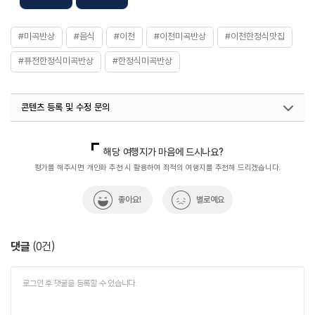
#미곡반상
#음식
#이천
#이천미곡반상
#이천한정식맛집
#퓨전한정식미곡반상
#한정식미곡반상
콘텐츠 등록 및 수정 문의
국내디지털마케팅팀
033-813-3500
열린관광콘텐츠팀(열린관광-모두의여행)
033-738-3425
해당 여행지가 마음에 드시나요?
평가를 해주시면 개인화 추천 시 활용하여 최적의 여행지를 추천해 드리겠습니다.
좋아요!
별로예요
댓글
(
0
건)