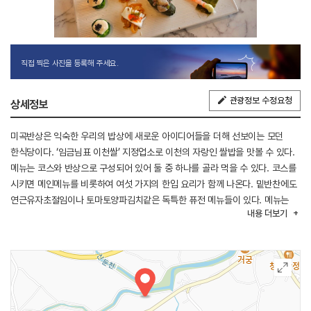
직접 찍은 사진을 등록해 주세요.
관광정보 수정요청
상세정보
미곡반상은 익숙한 우리의 밥상에 새로운 아이디어들을 더해 선보이는 모던
한식당이다. ‘임금님표 이천쌀’ 지정업소로 이천의 자랑인 쌀밥을 맛볼 수 있다.
메뉴는 코스와 반상으로 구성되어 있어 둘 중 하나를 골라 먹을 수 있다. 코스를
시키면 메인메뉴를 비롯하여 여섯 가지의 한입 요리가 함께 나온다. 밑반찬에도
연근유자초절임이나 토마토양파김치같은 독특한 퓨전 메뉴들이 있다. 메뉴는
내용
더보기
간이 과하지 않고 재료 본연의 맛을 잘 살렸으며, 맛뿐만 아니라 하나하나
정성이 보이는 플레이팅에 눈도 즐겁다. 이곳의 메인메뉴로는 직화구이한
차돌이 올라간 비빔밥, 벌교의 통통한 꼬막이 푸짐하게 들어간 비빔밥, 매콤함이
살짝 들어간 차돌박이 전골, 칼칼한 감칠맛의 만두 전골, 얼큰 칼칼한
김치육수의 돼지김치 전골이 있다.