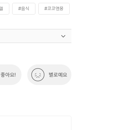
텔
#음식
#코코앤몽
좋아요!
별로예요