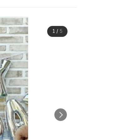
1
/
5