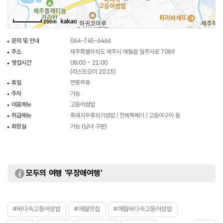
250m
문의 및 안내
064-745-6466
주소
제주특별자치도 제주시 애월읍 일주서로 7089
영업시간
08:00 ~ 21:00
(라스트오더 20:15)
휴일
연중무휴
주차
가능
대표메뉴
고등어쌈밥
취급메뉴
흑돼지두루치기쌈밥 / 전복뚝배기 / 고등어구이 등
화장실
가능 (남녀 구분)
모두의 여행 '무장애여행'
#바다속고등어쌈밥
#애월맛집
#애월바다속고등어쌈밥