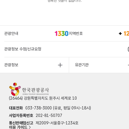
등록된 댓글이 없습니다.
관광안내
지역번호
관광정보 수정/신규요청
관광정보
유관기관
(26464) 강원특별자치도 원주시 세계로 10
대표전화
033-738-3000 (유료, 평일 09시~18시)
사업자등록번호
202-81-50707
통신판매업신고
제2009-서울중구-1234호
이용 가이드