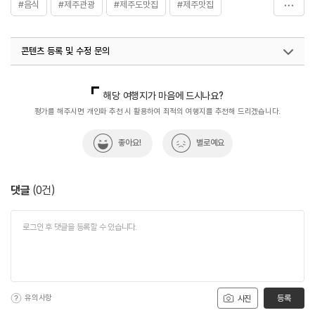
#음식
#제주관광
#제주도맛집
#제주맛집
#제주바다속고등어쌈밥
#제주여행
콘텐츠 등록 및 수정 문의
국내디지털마케팅팀
033-813-3500
해당 여행지가 마음에 드시나요?
평가를 해주시면 개인화 추천 시 활용하여 최적의 여행지를 추천해 드리겠습니다.
좋아요!
별로예요
댓글
(
0
건)
유의사항
등록
사진