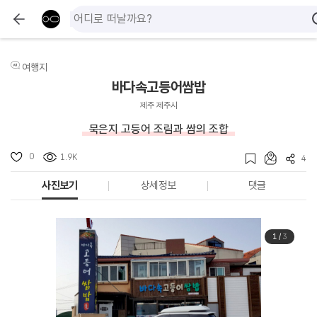
여행지
바다속고등어쌈밥
제주 제주시
묵은지 고등어 조림과 쌈의 조합
0
1.9K
4
사진보기
상세정보
댓글
1
/
3