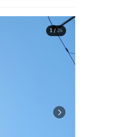
1
/
24