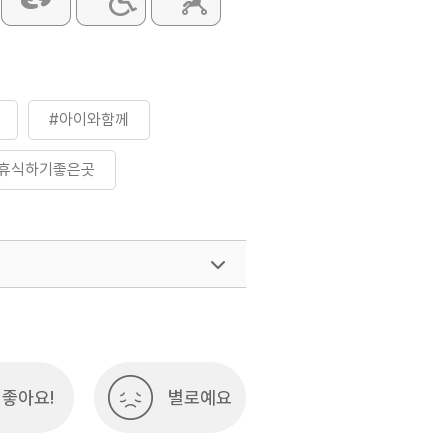
#아이와함께
#휴식하기좋은곳
여행)
033-738-3425
좋아요!
별로예요