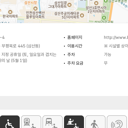
~4
홈페이지
http://www.b
부평북로 445 (삼산동)
이용시간
※ 시설별 상
가 지정 공휴일 (토, 일요일과 겹치는
주차
가능
의 날 (5월 1일)
주차 요금
무