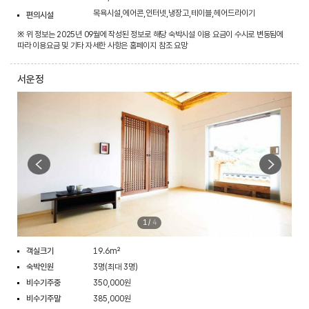
목욕시설,에어콘,인터넷,냉장고,테이블,헤어드라이기
편의시설
※ 위 정보는 2025년 09월에 작성된 정보로 해당 숙박시설 이용 요금이 수시로 변동됨에
따라 이용요금 및 기타 자세한 사항은 홈페이지 참조 요망
서운정
1
/
4
객실크기
19.6m²
숙박인원
3명(최대 3명)
비수기주중
350,000원
비수기주말
385,000원