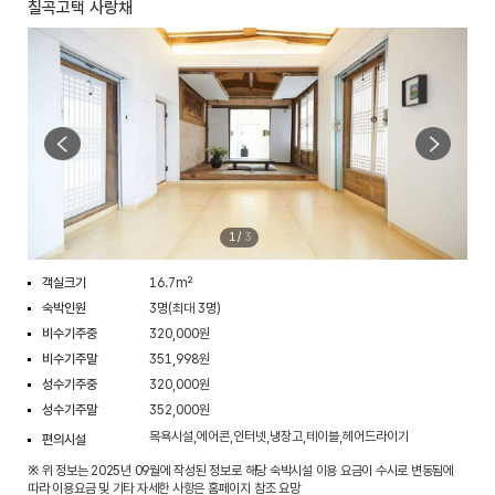
칠곡고택 사랑채
1
/
3
객실크기
16.7m²
숙박인원
3명(최대 3명)
비수기주중
320,000원
비수기주말
351,998원
성수기주중
320,000원
성수기주말
352,000원
목욕시설,에어콘,인터넷,냉장고,테이블,헤어드라이기
편의시설
※ 위 정보는 2025년 09월에 작성된 정보로 해당 숙박시설 이용 요금이 수시로 변동됨에
따라 이용요금 및 기타 자세한 사항은 홈페이지 참조 요망