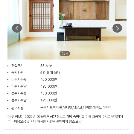
1
/
4
객실크기
33.6m²
숙박인원
5명(최대 6명)
비수기주중
450,000원
비수기주말
495,000원
성수기주중
450,000원
성수기주말
495,000원
목욕시설,에어콘,인터넷,냉장고,테이블,헤어드라이기
편의시설
※ 위 정보는 2025년 09월에 작성된 정보로 해당 숙박시설 이용 요금이 수시로 변동됨에
따라 이용요금 및 기타 자세한 사항은 홈페이지 참조 요망