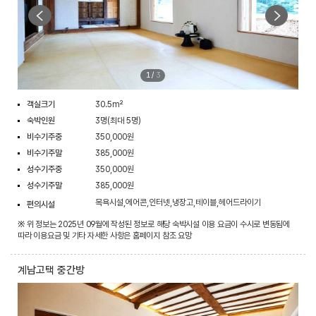
1
/
3
객실크기
30.5m²
숙박인원
3명(최대 5명)
비수기주중
350,000원
비수기주말
385,000원
성수기주중
350,000원
성수기주말
385,000원
목욕시설,에어콘,인터넷,냉장고,테이블,헤어드라이기
편의시설
※ 위 정보는 2025년 09월에 작성된 정보로 해당 숙박시설 이용 요금이 수시로 변동됨에
따라 이용요금 및 기타 자세한 사항은 홈페이지 참조 요망
계남고택 중간방