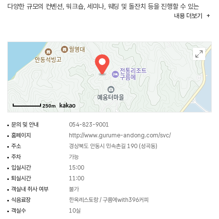
다양한 규모의 컨벤션, 워크숍, 세미나, 웨딩 및 돌잔치 등을 진행할 수 있는
내용
더보기
공간을 보유하고 있다.
250m
문의 및 안내
054-823-9001
홈페이지
http://www.gurume-andong.com/svc/
주소
경상북도 안동시 민속촌길 190 (성곡동)
주차
가능
입실시간
15:00
퇴실시간
11:00
객실내 취사 여부
불가
식음료장
한옥레스토랑 / 구름에with396커피
객실수
10실