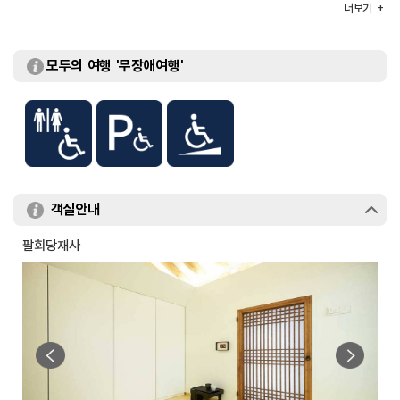
객실유형
한실
더보기
부대시설
구름에 온 / 체험실 / 회의실 / 웨딩홀 / 연회장 등
모두의 여행 '무장애여행'
객실안내
팔회당재사