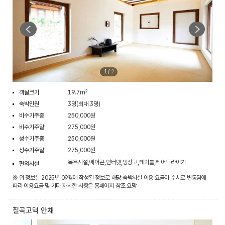
1
/
2
객실크기
19.7m²
숙박인원
3명(최대 3명)
비수기주중
250,000원
비수기주말
275,000원
성수기주중
250,000원
성수기주말
275,000원
목욕시설,에어콘,인터넷,냉장고,테이블,헤어드라이기
편의시설
※ 위 정보는 2025년 09월에 작성된 정보로 해당 숙박시설 이용 요금이 수시로 변동됨에
따라 이용요금 및 기타 자세한 사항은 홈페이지 참조 요망
칠곡고택 안채