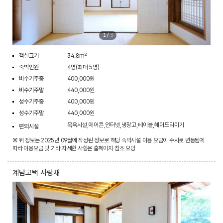
1
/
3
객실크기
34.8m²
숙박인원
4명(최대 5명)
비수기주중
400,000원
비수기주말
440,000원
성수기주중
400,000원
성수기주말
440,000원
목욕시설,에어콘,인터넷,냉장고,테이블,헤어드라이기
편의시설
※ 위 정보는 2025년 09월에 작성된 정보로 해당 숙박시설 이용 요금이 수시로 변동됨에
따라 이용요금 및 기타 자세한 사항은 홈페이지 참조 요망
계남고택 사랑채