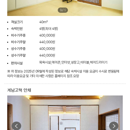
1
/
5
객실크기
40m²
숙박인원
4명(최대 4명)
비수기주중
400,000원
비수기주말
440,000원
성수기주중
400,000원
성수기주말
440,000원
목욕시설,에어콘,인터넷,냉장고,테이블,헤어드라이기
편의시설
※ 위 정보는 2025년 09월에 작성된 정보로 해당 숙박시설 이용 요금이 수시로 변동됨에
따라 이용요금 및 기타 자세한 사항은 홈페이지 참조 요망
계남고택 안채