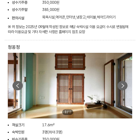
성수기주중
350,000원
성수기주말
385,000원
목욕시설,에어콘,인터넷,냉장고,테이블,헤어드라이기
편의시설
※ 위 정보는 2025년 09월에 작성된 정보로 해당 숙박시설 이용 요금이 수시로 변동됨에
따라 이용요금 및 기타 자세한 사항은 홈페이지 참조 요망
청옹정
1
/
3
객실크기
17.6m²
숙박인원
3명(최대 3명)
비수기주중
350,000원