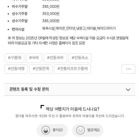
비수기주말
385,000원
성수기주중
350,000원
성수기주말
385,000원
목욕시설,에어콘,인터넷,냉장고,테이블,헤어드라이기
편의시설
※ 위 정보는 2025년 09월에 작성된 정보로 해당 숙박시설 이용 요금이 수시로 변동됨에
따라 이용요금 및 기타 자세한 사항은 홈페이지 참조 요망
#구름에
#숙박
#안동숙박
#안동숙소
#안동여행
#안동한옥
#전통리조트구름에
#전통한옥
#전통한옥숙소
#한옥
콘텐츠 등록 및 수정 문의
국내디지털마케팅팀
033-813-3500
열린관광콘텐츠팀(열린관광-모두의여행)
033-738-3425
해당 여행지가 마음에 드시나요?
평가를 해주시면 개인화 추천 시 활용하여 최적의 여행지를 추천해 드리겠습니다.
좋아요!
별로예요