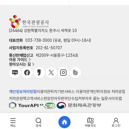
(26464) 강원특별자치도 원주시 세계로 10
대표전화
033-738-3000 (유료, 평일 09시~18시)
사업자등록번호
202-81-50707
통신판매업신고
제2009-서울중구-1234호
이용 가이드
찾아오시는 길
개인정보처리방침
이용약관
위치기반서비스 이용약관
개인위치정보 처리방침
저작권정책
고객서비스헌장
전자우편무단수집거부
자주 묻는 질문
사이트맵
© 한국관광공사
메뉴
검색
여행지도
로그인