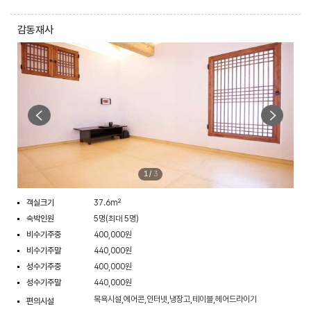
감동재사
1
/
3
객실크기
37.6m²
숙박인원
5명(최대 5명)
비수기주중
400,000원
비수기주말
440,000원
성수기주중
400,000원
성수기주말
440,000원
목욕시설,에어콘,인터넷,냉장고,테이블,헤어드라이기
편의시설