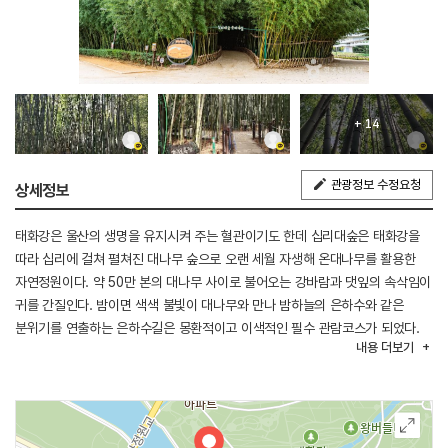
+ 14
관광정보 수정요청
상세정보
태화강은 울산의 생명을 유지시켜 주는 혈관이기도 한데 십리대숲은 태화강을
따라 십리에 걸쳐 펼쳐진 대나무 숲으로 오랜 세월 자생해 온대나무를 활용한
자연정원이다. 약 50만 본의 대나무 사이로 불어오는 강바람과 댓잎의 속삭임이
귀를 간질인다. 밤이면 색색 불빛이 대나무와 만나 밤하늘의 은하수와 같은
분위기를 연출하는 은하수길은 몽환적이고 이색적인 필수 관람코스가 되었다.
내용
더보기
낮과 밤의 색다른 매력들이 넘치는 대나무 숲을 걸으며 도심 속 힐링의 시간을
가져보는 것을 추천한다.