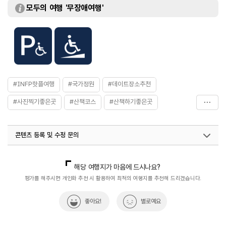
모두의 여행 '무장애여행'
#INFP핫플여행
#국가정원
#데이트장소추천
#사진찍기좋은곳
#산책코스
#산책하기좋은곳
#야경
#야경_명소
#야경여행
#연인과함께
콘텐츠 등록 및 수정 문의
#울산가볼만한곳
#은하수길
#자연좋은곳
#자연환경
국내디지털마케팅팀
033-813-3500
열린관광콘텐츠팀(열린관광-모두의여행)
033-738-3425
해당 여행지가 마음에 드시나요?
평가를 해주시면 개인화 추천 시 활용하여 최적의 여행지를 추천해 드리겠습니다.
좋아요!
별로예요