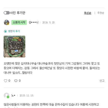
사진 후기만
최신순
추천순
소통의 시작
김***니
2026. 5. 20.
방문자 후기
오랫만에 찾은 십리대나무숲 대나무숲과의 첫만남의 기억 그감동이 그리워 찾고 또
찾으며 더해지는. 감동 그래서 울산에간날 또 찾았다 시원한 바람에 뭍어. 들여오는
대나무 잎소리..힐링이다
0
0
신고
노*
2025. 11. 15.
많은사람들이 이용하는 공원의 한쪽에 대숲 은하수길이 있습니다 여름에 시원하고