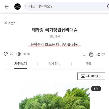
여행지
태화강 국가정원십리대숲
울산 중구
은하수가 흐르는 대나무 숲 정원
29
20.7K
54
사진보기
상세정보
댓글
사진등록하기
1
/
6