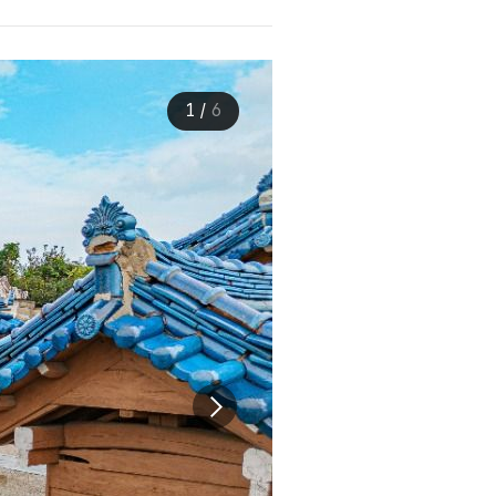
1
/
6