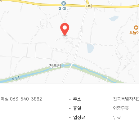
실 063-540-3882
주소
전북특별자치도
휴일
연중무휴
입장료
무료