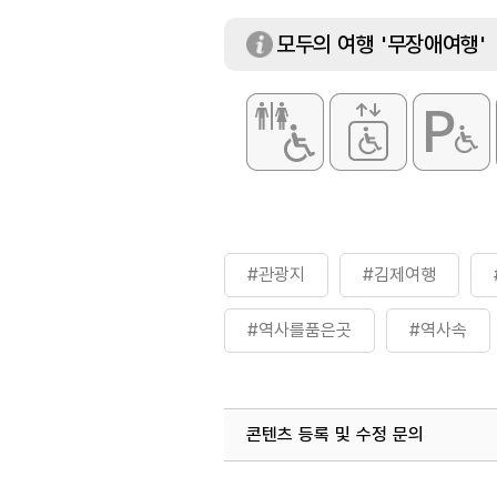
모두의 여행 '무장애여행'
#관광지
#김제여행
#역사를품은곳
#역사속
#역사이야기
#역사탐험
콘텐츠 등록 및 수정 문의
국내디지털마케팅팀
033-813-3