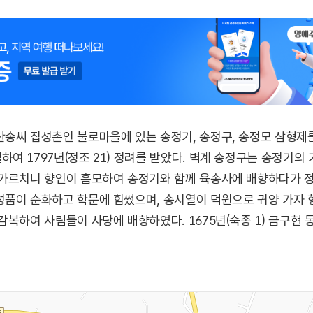
송씨 집성촌인 불로마을에 있는 송정기, 송정구, 송정모 삼형제를
여 1797년(정조 21) 정려를 받았다. 벽계 송정구는 송정기의
 가르치니 향인이 흠모하여 송정기와 함께 육송사에 배향하다가 정
성품이 순화하고 학문에 힘썼으며, 송시열이 덕원으로 귀양 가자
감복하여 사림들이 사당에 배향하였다. 1675년(숙종 1) 금구현
 모셨으나, 화재로 소실되어 금구현 수류면 거야(현재의 금구면
 6) 육송사가 철폐됨에 따라 1910년(순조 4) 지금의 자리에 사