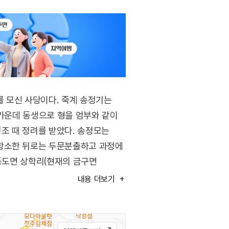
 모신 사당이다. 죽계 송정기는
 가운데 동생으로 형을 엄부와 같이
조 때 정려를 받았다. 송정모는
 항소한 뒤로는 두문분출하고 과정에
 동도면 상학리(현재의 금구면
 삼봉리 거야마을)에 있는 육송사로
내용
더보기
당을 세우고 낙양사라 하여 송정기