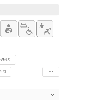
사관광지
적지