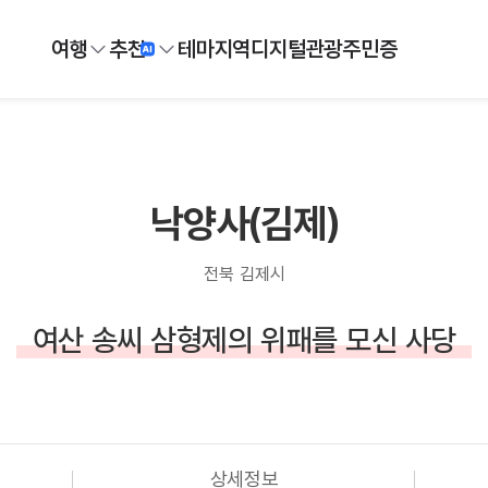
여행
추천
테마
지역
디지털
관광주민증
낙양사(김제)
전북 김제시
여산 송씨 삼형제의 위패를 모신 사당
상세정보