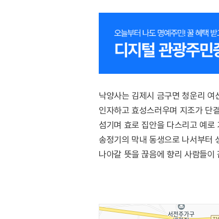
낙양사는 김제시 금구면 청운리 여산
인자하고 효성스러우며 지조가 단결하
섬기며 효로 집안을 다스리고 예로
송정기의 막내 동생으로 나서부터 
나아갈 뜻을 끊음에 향리 사람들이 
금구리)에 학천사를 창건하여 위패를
옮겨 모셨다. 그런데 1869년(고종
삼형제의 위패를 모시고 있다.