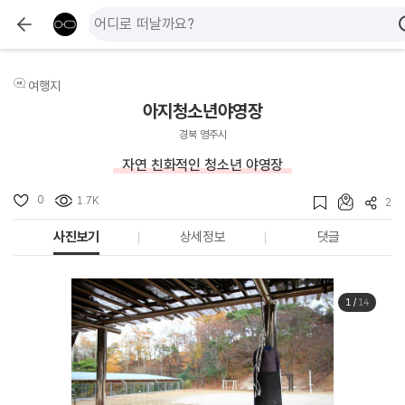
여행지
아지청소년야영장
경북 영주시
자연 친화적인 청소년 야영장
0
1.7K
2
사진보기
상세정보
댓글
1
/
14