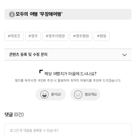
모두의 여행 '무장애여행'
#레포츠
#영주
#영주야영장
#영주캠핑
#캠핑
콘텐츠 등록 및 수정 문의
국내디지털마케팅팀
033-813-3500
해당 여행지가 마음에 드시나요?
평가를 해주시면 개인화 추천 시 활용하여 최적의 여행지를 추천해 드리겠습니다.
좋아요!
별로예요
댓글
(
0
건)