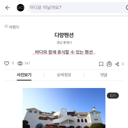
여행지
다향펜션
경남 통영시
바다와 함께 휴식할 수 있는 펜션
0
747
0
사진보기
상세정보
댓글
1
/
5