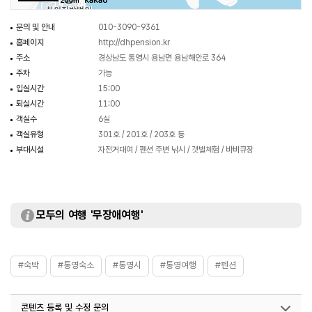
250m
문의 및 안내
010-3090-9361
홈페이지
http://dhpension.kr
주소
경상남도 통영시 용남면 용남해안로 364
주차
가능
입실시간
15:00
퇴실시간
11:00
객실수
6실
객실유형
301호 / 201호 / 203호 등
부대시설
자전거대여 / 펜션 주변 낚시 / 갯벌체험 / 바비큐장
모두의 여행 '무장애여행'
#숙박
#통영숙소
#통영시
#통영여행
#펜션
콘텐츠 등록 및 수정 문의