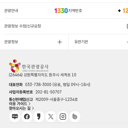
관광안내
지역번호
관광정보 수정/신규요청
관광정보
유관기관
(26464) 강원특별자치도 원주시 세계로 10
대표전화
033-738-3000 (유료, 평일 09시~18시)
사업자등록번호
202-81-50707
통신판매업신고
제2009-서울중구-1234호
이용 가이드
찾아오시는 길