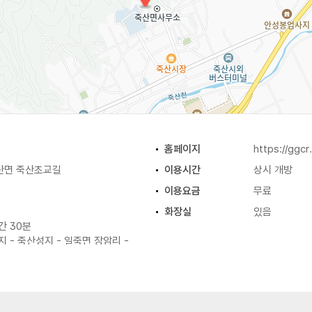
홈페이지
https://ggcr
산면 죽산초교길
이용시간
상시 개방
이용요금
무료
화장실
있음
간 30분
지 - 죽산성지 - 일죽면 장암리 -
일죽면 금산리