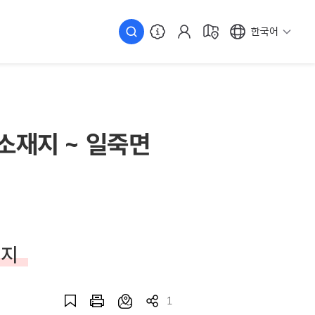
한국어
소재지 ~ 일죽면
성지
1