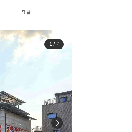
댓글
1
/
7