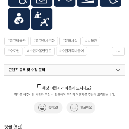
#광교박물관
#광교역사문화
#문화시설
#박물관
#수도권
#수원가볼만한곳
#수원가족나들이
#수원광교박물관
#수원문화공간
#수원박물관
콘텐츠 등록 및 수정 문의
#수원체험학습
#실내관광지
#아이와함께
#어린이체험
#역사를품은곳
#역사속
#역사속으로
국내디지털마케팅팀
033-813-3500
열린관광콘텐츠팀(열린관광-모두의여행)
033-738-3425
해당 여행지가 마음에 드시나요?
#역사이야기
#역사탐방
#역사탐험
#체험학습
평가를 해주시면 개인화 추천 시 활용하여 최적의 여행지를 추천해 드리겠습니다.
#태극기를_찾아라!광복_80주년_기념_이벤트
#해설
좋아요!
별로예요
#휴식공간
#휴식여행
#휴식하기
#휴식하기좋은곳
댓글
(
8
건)