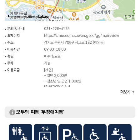
250m
문의 및 안내
031-228-4175
홈페이지
https://smuseum.suwon.go.kr/gg/main/view
주소
경기도 수원시 영통구 광교로 182 (이의동)
이용시간
09:00~18:00
휴일
매주 월요일
주차
가능
이용요금
[개인]
- 일반 2,000원
- 청소년 및 군인 1,000원
[단체(20명 이상)]
더보기
- 일반 2,000원
- 청소년 및 군인 1,000원
※ 무료
- 12세 이하 / 65세 이상
모두의 여행 '무장애여행'
규모
연면적 4,086㎡