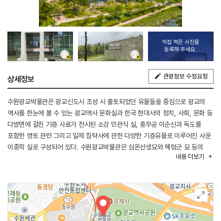
직접 찍은 사진을
등록해 주세요.
관광정보 수정요청
상세정보
수원광교박물관은 광교신도시 조성 시 출토되었던 유물들을 중심으로 광교의
역사를 한눈에 볼 수 있는 광교역사 문화실과 한국 현대사의 정치, 사회, 문화 등
다방면에 걸친 기증 사료가 전시된 소강 민관식 실, 충무공 이순신과 독도를
포함한 영토 관련 그리고 일제 침략사에 관한 다양한 기증유물로 이루어진 사운
이종학 실로 구성되어 있다. 수원광교박물관은 심온선생묘와 혜령군 묘 등의
내용
더보기
역사 유적지와 함께 광교 역사공원 내에 위치하여 배움과 휴식을 동시에 취할 수
있는 수원시민의 문화공간이다. 또한 광교신도시 개발지역에서 발굴된
선사시대부터 근현대 시기의 유물을 전시하여 다양한 역사와 문화를 살펴볼 수
있으며, 기증유물을 통해 역사와 문화를 체험할 수 있다. 어린이체험실을 통해
유아들이 전시된 유물을 다양한 방식으로 접하고 이해할 수 있는 기회를
제공함으로써 주말 가족 나들이 장소로도 주목받고 있다.