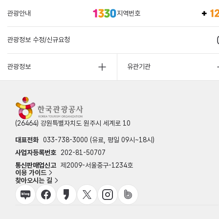
관광안내
지역번호
관광정보 수정/신규요청
관광정보
유관기관
(26464) 강원특별자치도 원주시 세계로 10
대표전화
033-738-3000 (유료, 평일 09시~18시)
사업자등록번호
202-81-50707
통신판매업신고
제2009-서울중구-1234호
이용 가이드
찾아오시는 길