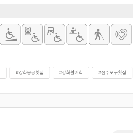
집
#강화용궁횟집
#강화활어회
#선수포구횟집
500