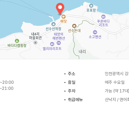
주소
인천광역시 강
~20:00
휴일
매주 수요일
~21:00
주차
가능 (약 17대
취급메뉴
산낙지 / 연어회