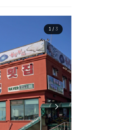
1
/
3