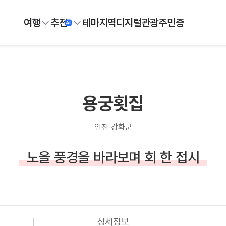
여행
추천
테마
지역
디지털
관광주민증
용궁횟집
인천 강화군
노을 풍경을 바라보며 회 한 접시
상세정보