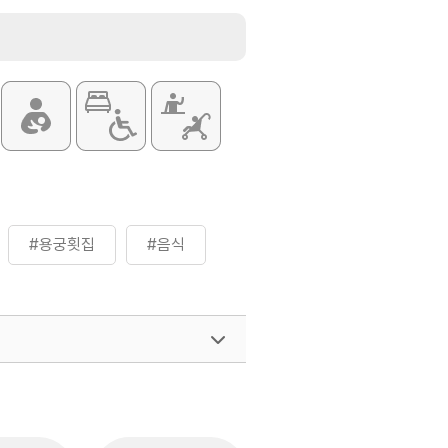
#용궁횟집
#음식