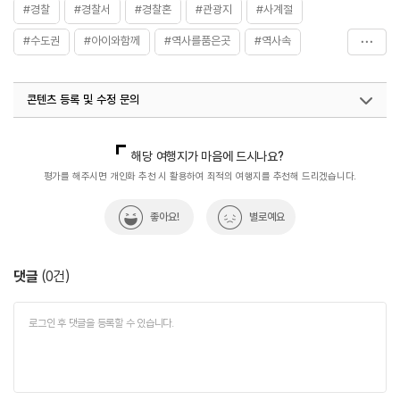
#경찰
#경찰서
#경찰혼
#관광지
#사계절
#수도권
#아이와함께
#역사를품은곳
#역사속
#역사속으로
#역사이야기
#역사탐험
#체험학습
콘텐츠 등록 및 수정 문의
#추모비
#친구와함께
국내디지털마케팅팀
033-813-3500
열린관광콘텐츠팀(열린관광-모두의여행)
033-738-3425
해당 여행지가 마음에 드시나요?
평가를 해주시면 개인화 추천 시 활용하여 최적의 여행지를 추천해 드리겠습니다.
좋아요!
별로예요
댓글
(
0
건)