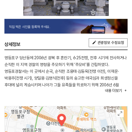
직접 찍은 사진을 등록해 주세요.
관광정보 수정요청
상세정보
영등포구 당산동에 2006년 광복 후 혼란기, 6·25전쟁, 전후 시기에 전사하거나
순직한 이 지역 경찰의 영령을 추모하기 위해 ‘추모비’를 건립하였다.
영등포경찰서는 이 곳에서 순국, 순직한 조용태·김동욱(전쟁 이전), 이재운·
박용주(전쟁 시기), 양일용·김영식(전후) 등의 숭고한 애국심과 희생정신을
후대에 널리 계승시키며 나아가 그들 유족들을 위로하기 위해 2006년 6월
내용
더보기
23일 이 비를 세웠다. 6·25전쟁 전후 영등포 경찰은 국민의 안녕과 평화를
위해, 북한군의 침략에 맞섰으며 공비 토벌작전에서 산화했다. 전후에도 자신의
삶보다는 구민의 치안 확보를 위해 사시사철 노력하다가 희생자가 발생했다.
영등포경찰서에서는 매년 이들의 추모행사를 실시하고 있다.
(출처 : 국가보훈부 홈페이지)