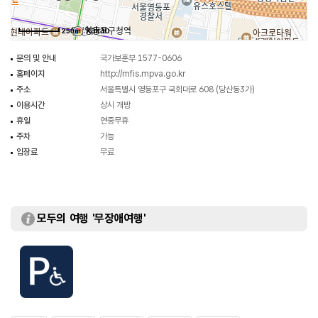
250m
문의 및 안내
국가보훈부 1577-0606
홈페이지
http://mfis.mpva.go.kr
주소
서울특별시 영등포구 국회대로 608 (당산동3가)
이용시간
상시 개방
휴일
연중무휴
주차
가능
입장료
무료
모두의 여행 '무장애여행'