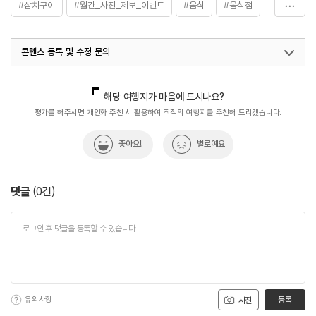
#삼치구이
#월간_사진_제보_이벤트
#음식
#음식점
#제육볶음_백반
#조기구이_백반
#청담골
#한정식
콘텐츠 등록 및 수정 문의
국내디지털마케팅팀
033-813-3500
해당 여행지가 마음에 드시나요?
평가를 해주시면 개인화 추천 시 활용하여 최적의 여행지를 추천해 드리겠습니다.
좋아요!
별로예요
댓글
(
0
건)
유의사항
등록
사진