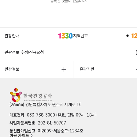
등록된 댓글이 없습니다.
관광안내
지역번호
관광정보 수정/신규요청
관광정보
유관기관
(26464) 강원특별자치도 원주시 세계로 10
대표전화
033-738-3000 (유료, 평일 09시~18시)
사업자등록번호
202-81-50707
통신판매업신고
제2009-서울중구-1234호
이용 가이드