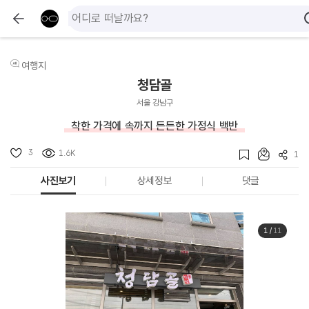
여행지
청담골
서울 강남구
착한 가격에 속까지 든든한 가정식 백반
3
1.6K
1
사진보기
상세정보
댓글
1
/
11