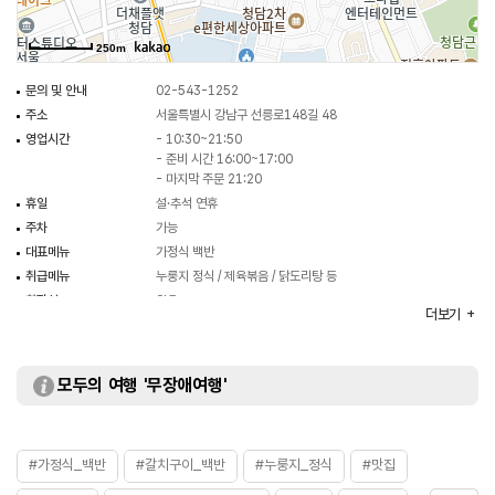
250m
문의 및 안내
02-543-1252
주소
서울특별시 강남구 선릉로148길 48
영업시간
- 10:30~21:50
- 준비 시간 16:00~17:00
- 마지막 주문 21:20
휴일
설·추석 연휴
주차
가능
대표메뉴
가정식 백반
취급메뉴
누룽지 정식 / 제육볶음 / 닭도리탕 등
화장실
있음
더보기
모두의 여행 '무장애여행'
#가정식_백반
#갈치구이_백반
#누룽지_정식
#맛집