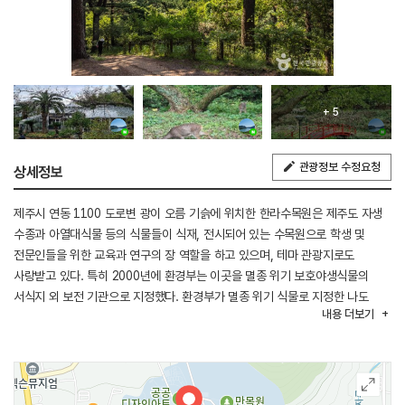
+ 5
관광정보 수정요청
상세정보
제주시 연동 1100 도로변 광이 오름 기슭에 위치한 한라수목원은 제주도 자생
수종과 아열대식물 등의 식물들이 식재, 전시되어 있는 수목원으로 학생 및
전문인들을 위한 교육과 연구의 장 역할을 하고 있으며, 테마 관광지로도
사랑받고 있다. 특히 2000년에 환경부는 이곳을 멸종 위기 보호야생식물의
서식지 외 보전 기관으로 지정했다. 환경부가 멸종 위기 식물로 지정한 나도
내용
더보기
풍란, 한란과 파초일엽, 갯대추 등 보호 대상 식물을 포함하여 총 1,321종
(목본류 530종, 초본류 791종), 10만여 본을 전시한다. 제주도 자생식물의
유전자원 보존 및 학습·연구의 장을 제공하고 도·시민에게 휴식 공간 제공 및
관광자원으로 활용하고 있다.