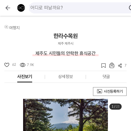
여행지
한라수목원
제주 제주시
제주도 시민들의 안락한 휴식공간
62
7.9K
7
사진보기
상세정보
댓글
사진등록하기
1
/
23