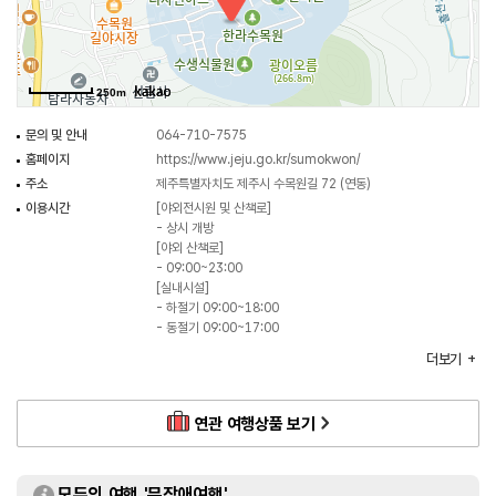
◎ 한류의 매력을 만나는 여행 정보 - 예능 <효리네 민박>
제주살이의 상징이 된 효리네 민박 촬영지로 제주의 자생 수종과 아열대 식물 등
1,100여 종의 식물이 식재, 전시되어 있는 수목원이다. 멸종 위기종과 희귀한
250m
식물도 많지만 가볍게 산책하며 힐링하기 좋다. 5만 평의 산림욕장은 관광객과
제주도민에게 도심 속 숲과 같은 휴식 공간이 되어준다. 야외 산책로는 오후
문의 및 안내
064-710-7575
11시까지 관람 가능해 밤 산책을 하기에도 좋다.
홈페이지
https://www.jeju.go.kr/sumokwon/
주소
제주특별자치도 제주시 수목원길 72 (연동)
이용시간
[야외전시원 및 산책로]
- 상시 개방
[야외 산책로]
- 09:00~23:00
[실내시설]
- 하절기 09:00~18:00
- 동절기 09:00~17:00
휴일
[야외전시원 및 산책로]
더보기
- 연중무휴
[실내시설]
- 설·추석 당일
연관 여행상품 보기
주차
가능
체험가능 연령
전 연령
이용가능시설
산림욕장 / 체력단련실 / 희귀특산수종원 / 관목원 /
모두의 여행 '무장애여행'