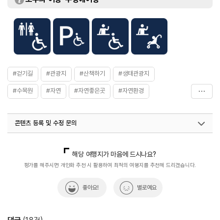
수생식물원 등
입장료
무료
#걷기길
#관광지
#산책하기
#생태관광지
#수목원
#자연
#자연좋은곳
#자연환경
#제주권
#휴식공간
#휴식여행
#휴식하기좋은곳
콘텐츠 등록 및 수정 문의
#휴양여행
#힐링산책
#힐링여행
국내디지털마케팅팀
033-813-3500
열린관광콘텐츠팀(열린관광-모두의여행)
033-738-3425
해당 여행지가 마음에 드시나요?
평가를 해주시면 개인화 추천 시 활용하여 최적의 여행지를 추천해 드리겠습니다.
좋아요!
별로예요