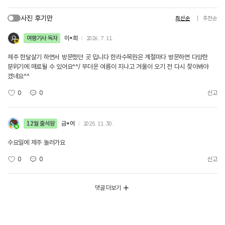
사진 후기만
최신순
추천순
여행기사 독자
이*희
2026. 7. 11.
제주 한달살기 하면서 방문했던 곳 입니다 한라수목원은 계철마다 방문하면 다양한
분위기에 매료될 수 있어요^^/ 무더운 여름이 지나고 겨울이 오기 전 다시 찾아봐야
겠네요^^
0
0
신고
12월 출석왕
금*어
2025. 11. 30.
수요일에 제주 놀러가요
0
0
신고
댓글 더보기