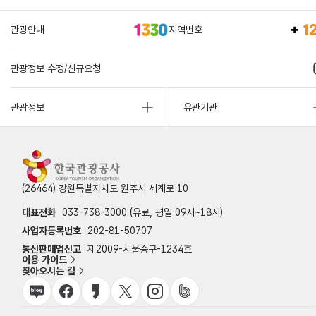
관광안내
지역번호
관광정보 수정/신규요청
관광정보
유관기관
(26464) 강원특별자치도 원주시 세계로 10
대표전화
033-738-3000 (유료, 평일 09시~18시)
사업자등록번호
202-81-50707
통신판매업신고
제2009-서울중구-1234호
이용 가이드
찾아오시는 길