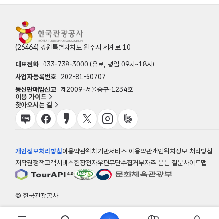
(26464) 강원특별자치도 원주시 세계로 10
대표전화
033-738-3000 (유료, 평일 09시~18시)
사업자등록번호
202-81-50707
통신판매업신고
제2009-서울중구-1234호
이용 가이드
찾아오시는 길
개인정보처리방침
이용약관
위치기반서비스 이용약관
개인위치정보 처리방침
저작권정책
고객서비스헌장
전자우편무단수집거부
자주 묻는 질문
사이트맵
© 한국관광공사