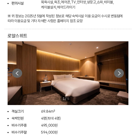
목욕시설,욕조,에어콘,TV,인터넷,냉장고,쇼파,테이블,
편의시설
케이블설치,헤어드라이기
※ 위 정보는 2025년 5월에 작성된 정보로 해당 숙박시설 이용 요금이 수시로 변동됨에
따라 이용요금 및 기타 자세한 사항은 홈페이지 참조 요망
로얄스위트
1
/
5
객실크기
69.84m²
숙박인원
4명(최대 4명)
비수기주중
495,000원
비수기주말
594,000원