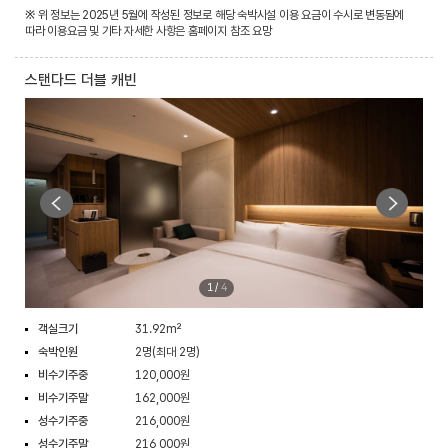
※ 위 정보는 2025년 5월에 작성된 정보로 해당 숙박시설 이용 요금이 수시로 변동됨에
따라 이용요금 및 기타 자세한 사항은 홈페이지 참조 요망
스탠다드 더블 캐빈
1
/
4
객실크기
31.92m²
숙박인원
2명(최대 2명)
비수기주중
120,000원
비수기주말
162,000원
성수기주중
216,000원
성수기주말
216,000원