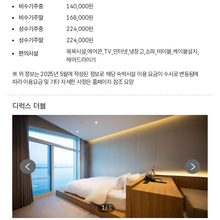
비수기주중
140,000원
비수기주말
168,000원
성수기주중
224,000원
성수기주말
224,000원
목욕시설,에어콘,TV,인터넷,냉장고,쇼파,테이블,케이블설치,
편의시설
헤어드라이기
※ 위 정보는 2025년 5월에 작성된 정보로 해당 숙박시설 이용 요금이 수시로 변동됨에
따라 이용요금 및 기타 자세한 사항은 홈페이지 참조 요망
디럭스 더블
1
/
5