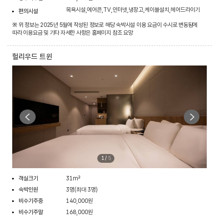
목욕시설,에어콘,TV,인터넷,냉장고,케이블설치,헤어드라이기
편의시설
※ 위 정보는 2025년 5월에 작성된 정보로 해당 숙박시설 이용 요금이 수시로 변동됨에
따라 이용요금 및 기타 자세한 사항은 홈페이지 참조 요망
헐리우드 트윈
1
/
5
객실크기
31m²
숙박인원
3명(최대 3명)
비수기주중
140,000원
비수기주말
168,000원