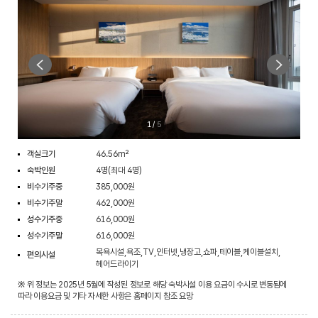
1
/
5
객실크기
46.56m²
숙박인원
4명(최대 4명)
비수기주중
385,000원
비수기주말
462,000원
성수기주중
616,000원
성수기주말
616,000원
목욕시설,욕조,TV,인터넷,냉장고,쇼파,테이블,케이블설치,
편의시설
헤어드라이기
※ 위 정보는 2025년 5월에 작성된 정보로 해당 숙박시설 이용 요금이 수시로 변동됨에
따라 이용요금 및 기타 자세한 사항은 홈페이지 참조 요망