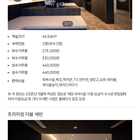
1
/
5
객실크기
46.56m²
숙박인원
2명(최대 2명)
비수기주중
275,000원
비수기주말
330,000원
성수기주중
440,000원
성수기주말
440,000원
목욕시설,욕조,에어콘,TV,인터넷,냉장고,쇼파,테이블,
편의시설
케이블설치,헤어드라이기
※ 위 정보는 2025년 5월에 작성된 정보로 해당 숙박시설 이용 요금이 수시로 변동됨에
따라 이용요금 및 기타 자세한 사항은 홈페이지 참조 요망
프리미엄 더블 캐빈