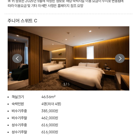
※ 위 정보는 2025년 5월에 작성된 정보로 해당 숙박시설 이용 요금이 수시로 변동됨에
따라 이용요금 및 기타 자세한 사항은 홈페이지 참조 요망
주니어 스위트 C
1
/
5
객실크기
46.56m²
숙박인원
4명(최대 4명)
비수기주중
385,000원
비수기주말
462,000원
성수기주중
616,000원
성수기주말
616,000원