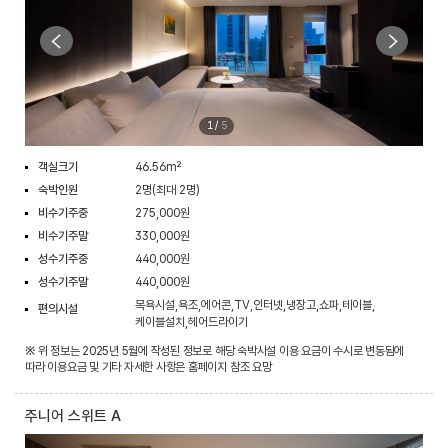
1
/
5
객실크기
46.56m²
숙박인원
2명(최대 2명)
비수기주중
275,000원
비수기주말
330,000원
성수기주중
440,000원
성수기주말
440,000원
목욕시설,욕조,에어콘,TV,인터넷,냉장고,쇼파,테이블,
편의시설
케이블설치,헤어드라이기
※ 위 정보는 2025년 5월에 작성된 정보로 해당 숙박시설 이용 요금이 수시로 변동됨에
따라 이용요금 및 기타 자세한 사항은 홈페이지 참조 요망
주니어 스위트 A