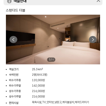
객실안내
스탠다드 더블
1
/
4
객실크기
25.34m²
숙박인원
2명(최대 2명)
비수기주중
120,000원
비수기주말
162,000원
성수기주중
216,000원
성수기주말
216,000원
목욕시설,TV,인터넷,냉장고,케이블설치,헤어드라이기
편의시설