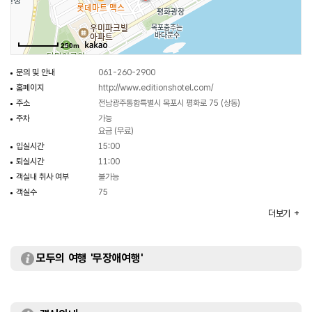
최적의 환경을 갖추고 있다.
250m
문의 및 안내
061-260-2900
홈페이지
http://www.editionshotel.com/
주소
전남광주통합특별시 목포시 평화로 75 (상동)
주차
가능
요금 (무료)
입실시간
15:00
퇴실시간
11:00
객실내 취사 여부
불가능
객실수
75
객실유형
스탠다드 / 헐리우드 / 디럭스 / 에디션스 등
더보기
부대시설
세미나실 / 스포츠시설 / 휘트니스센터 등
모두의 여행 '무장애여행'