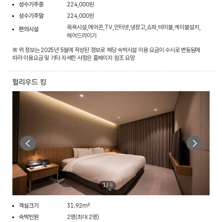
성수기주중
224,000원
성수기주말
224,000원
목욕시설,에어콘,TV,인터넷,냉장고,쇼파,테이블,케이블설치,
편의시설
헤어드라이기
※ 위 정보는 2025년 5월에 작성된 정보로 해당 숙박시설 이용 요금이 수시로 변동됨에
따라 이용요금 및 기타 자세한 사항은 홈페이지 참조 요망
헐리우드 킹
1
/
4
객실크기
31.92m²
숙박인원
2명(최대 2명)