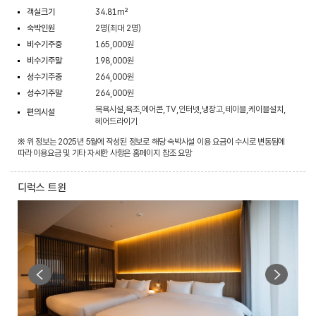
객실크기
34.81m²
숙박인원
2명(최대 2명)
비수기주중
165,000원
비수기주말
198,000원
성수기주중
264,000원
성수기주말
264,000원
목욕시설,욕조,에어콘,TV,인터넷,냉장고,테이블,케이블설치,
편의시설
헤어드라이기
※ 위 정보는 2025년 5월에 작성된 정보로 해당 숙박시설 이용 요금이 수시로 변동됨에
따라 이용요금 및 기타 자세한 사항은 홈페이지 참조 요망
디럭스 트윈