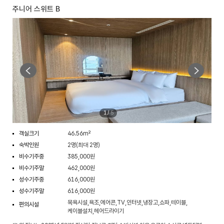
주니어 스위트 B
1
/
5
객실크기
46.56m²
숙박인원
2명(최대 2명)
비수기주중
385,000원
비수기주말
462,000원
성수기주중
616,000원
성수기주말
616,000원
목욕시설,욕조,에어콘,TV,인터넷,냉장고,쇼파,테이블,
편의시설
케이블설치,헤어드라이기