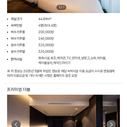
1
/
5
객실크기
44.89m²
숙박인원
4명(최대 4명)
비수기주중
200,000원
비수기주말
240,000원
성수기주중
320,000원
성수기주말
320,000원
목욕시설,욕조,에어콘,TV,인터넷,냉장고,쇼파,테이블,
편의시설
케이블설치,헤어드라이기
※ 위 정보는 2025년 5월에 작성된 정보로 해당 숙박시설 이용 요금이 수시로 변동됨에
따라 이용요금 및 기타 자세한 사항은 홈페이지 참조 요망
프리미엄 더블