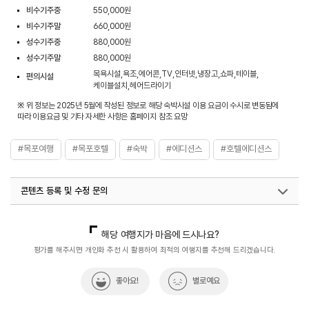
비수기주중
550,000원
비수기주말
660,000원
성수기주중
880,000원
성수기주말
880,000원
목욕시설,욕조,에어콘,TV,인터넷,냉장고,쇼파,테이블,
편의시설
케이블설치,헤어드라이기
※ 위 정보는 2025년 5월에 작성된 정보로 해당 숙박시설 이용 요금이 수시로 변동됨에
따라 이용요금 및 기타 자세한 사항은 홈페이지 참조 요망
#목포여행
#목포호텔
#숙박
#에디션스
#호텔에디션스
콘텐츠 등록 및 수정 문의
국내디지털마케팅팀
033-813-3500
해당 여행지가 마음에 드시나요?
평가를 해주시면 개인화 추천 시 활용하여 최적의 여행지를 추천해 드리겠습니다.
좋아요!
별로예요