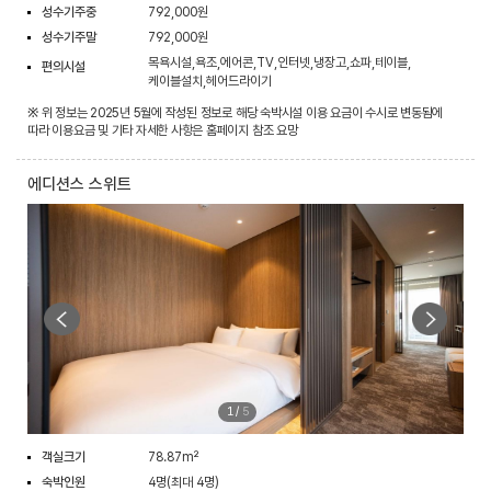
성수기주중
792,000원
성수기주말
792,000원
목욕시설,욕조,에어콘,TV,인터넷,냉장고,쇼파,테이블,
편의시설
케이블설치,헤어드라이기
※ 위 정보는 2025년 5월에 작성된 정보로 해당 숙박시설 이용 요금이 수시로 변동됨에
따라 이용요금 및 기타 자세한 사항은 홈페이지 참조 요망
에디션스 스위트
1
/
5
객실크기
78.87m²
숙박인원
4명(최대 4명)