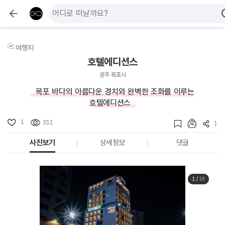
여행지
호텔에디션스
광주 목포시
목포 바다의 아름다운 경치와 완벽한 조화를 이루는
호텔에디션스
1
351
1
사진보기
상세정보
댓글
1
/
18