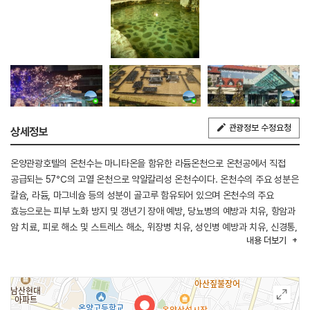
관광정보 수정요청
상세정보
온양관광호텔의 온천수는 마니타온을 함유한 라듐온천으로 온천공에서 직접
공급되는 57℃의 고열 온천으로 약알칼리성 온천수이다. 온천수의 주요 성분은
칼슘, 라듐, 마그네슘 등의 성분이 골고루 함유되어 있으며 온천수의 주요
효능으로는 피부 노화 방지 및 갱년기 장애 예방, 당뇨병의 예방과 치유, 항암과
암 치료, 피로 해소 및 스트레스 해소, 위장병 치유, 성인병 예방과 치유, 신경통,
내용
더보기
류머티즘, 습진, 피부병, 냉증, 부인병 등에 좋다.