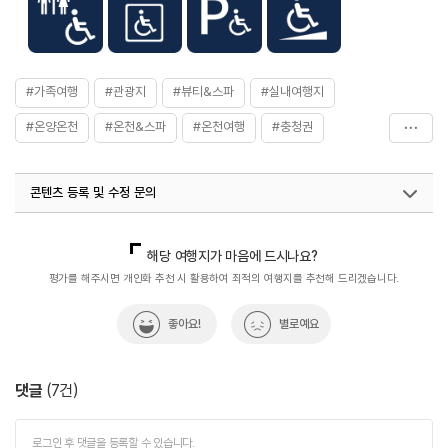
#가족여행
#관광지
#뷰티&스파
#실내여행지
#온양온천
#온천&스파
#온천여행
#충청권
#휴식공간
#휴식여행
#휴식하기
#휴식하기좋은곳
콘텐츠 등록 및 수정 문의
국내디지털마케팅팀
033-813-3500
열린관광콘텐츠팀(열린관광-모두의여행)
033-738-3425
해당 여행지가 마음에 드시나요?
평가를 해주시면 개인화 추천 시 활용하여 최적의 여행지를 추천해 드리겠습니다.
좋아요!
별로예요
댓글
(
7
건)