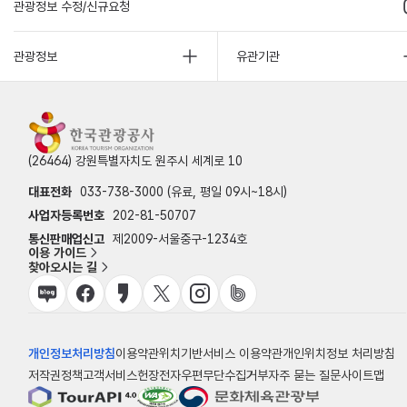
관광정보 수정/신규요청
관광정보
유관기관
(26464) 강원특별자치도 원주시 세계로 10
대표전화
033-738-3000 (유료, 평일 09시~18시)
사업자등록번호
202-81-50707
통신판매업신고
제2009-서울중구-1234호
이용 가이드
찾아오시는 길
개인정보처리방침
이용약관
위치기반서비스 이용약관
개인위치정보 처리방침
저작권정책
고객서비스헌장
전자우편무단수집거부
자주 묻는 질문
사이트맵