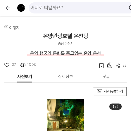
여행지
온양관광호텔 온천탕
충남 아산시
온양 행궁의 문화를 품고있는 온양 온천
27
13.2K
23
사진보기
상세정보
댓글
사진등록하기
1
/
8