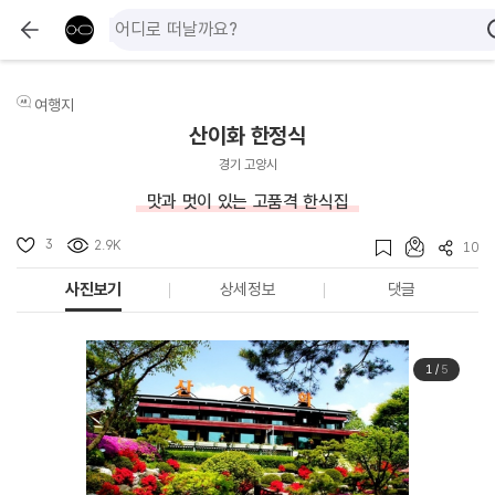
여행지
산이화 한정식
경기 고양시
맛과 멋이 있는 고품격 한식집
3
2.9K
10
사진보기
상세정보
댓글
1
/
5