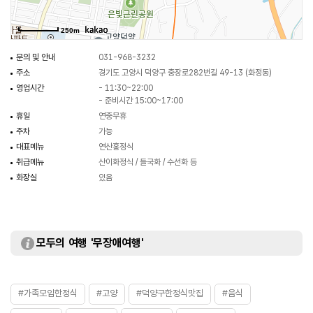
250m
문의 및 안내
031-968-3232
주소
경기도 고양시 덕양구 충장로282번길 49-13 (화정동)
영업시간
- 11:30~22:00
- 준비시간 15:00~17:00
휴일
연중무휴
주차
가능
대표메뉴
연산홍정식
취급메뉴
산이화정식 / 들국화 / 수선화 등
화장실
있음
모두의 여행 '무장애여행'
#가족모임한정식
#고양
#덕양구한정식맛집
#음식