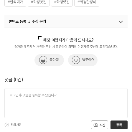
#한식대가
#화정맛집
#화정맛집
#화정한정식
콘텐츠 등록 및 수정 문의
국내디지털마케팅팀
033-813-3500
해당 여행지가 마음에 드시나요?
평가를 해주시면 개인화 추천 시 활용하여 최적의 여행지를 추천해 드리겠습니다.
좋아요!
별로예요
댓글
(
0
건)
유의사항
등록
사진