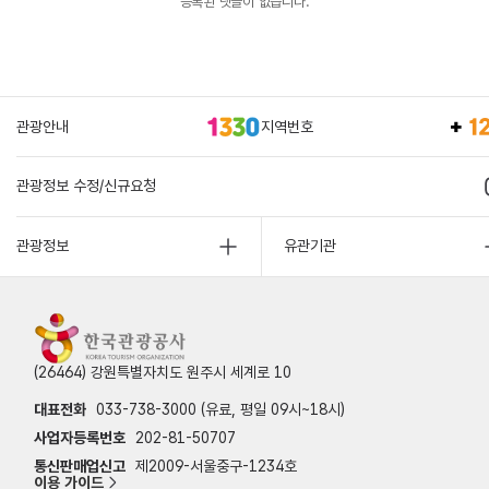
등록된 댓글이 없습니다.
관광안내
지역번호
관광정보 수정/신규요청
관광정보
유관기관
(26464) 강원특별자치도 원주시 세계로 10
대표전화
033-738-3000 (유료, 평일 09시~18시)
사업자등록번호
202-81-50707
통신판매업신고
제2009-서울중구-1234호
이용 가이드