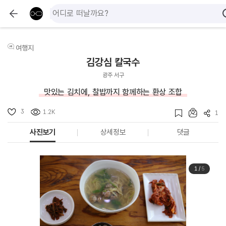
여행지
김강심 칼국수
광주 서구
맛있는 김치에, 찰밥까지 함께하는 환상 조합
3
1.2K
1
사진보기
상세정보
댓글
1
/
5