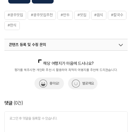
#광주맛집
#광주맛집추천
#만두
#맛집
#음식
#칼국수
#한식
콘텐츠 등록 및 수정 문의
국내디지털마케팅팀
033-813-3500
열린관광콘텐츠팀(열린관광-모두의여행)
033-738-3425
해당 여행지가 마음에 드시나요?
평가를 해주시면 개인화 추천 시 활용하여 최적의 여행지를 추천해 드리겠습니다.
좋아요!
별로예요
댓글
(
0
건)