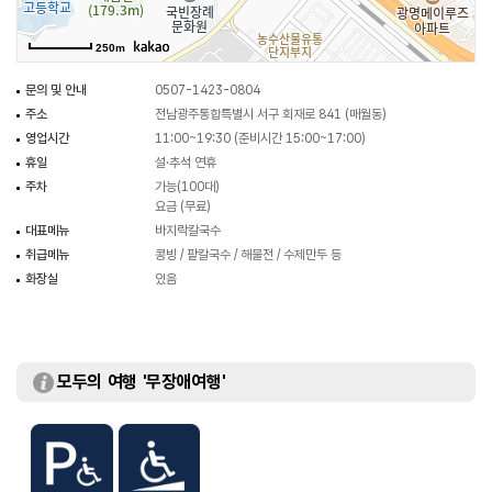
250m
문의 및 안내
0507-1423-0804
주소
전남광주통합특별시 서구 회재로 841 (매월동)
영업시간
11:00~19:30 (준비시간 15:00~17:00)
휴일
설·추석 연휴
주차
가능(100대)
요금 (무료)
대표메뉴
바지락칼국수
취급메뉴
콩빙 / 팥칼국수 / 해물전 / 수제만두 등
화장실
있음
모두의 여행 '무장애여행'