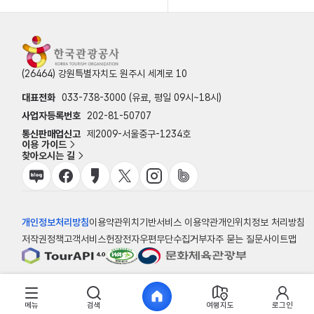
(26464) 강원특별자치도 원주시 세계로 10
대표전화
033-738-3000 (유료, 평일 09시~18시)
사업자등록번호
202-81-50707
통신판매업신고
제2009-서울중구-1234호
이용 가이드
찾아오시는 길
개인정보처리방침
이용약관
위치기반서비스 이용약관
개인위치정보 처리방침
저작권정책
고객서비스헌장
전자우편무단수집거부
자주 묻는 질문
사이트맵
© 한국관광공사
메뉴
검색
여행지도
로그인