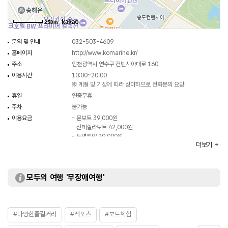
250m
문의 및 안내
032-503-4609
홈페이지
http://www.komarine.kr/
주소
인천광역시 연수구 컨벤시아대로 160
이용시간
10:00~20:00
※ 계절 및 기상에 따라 상이하므로 전화문의 요망
휴일
연중무휴
주차
불가능
이용요금
- 문보트 39,000원
- 신데렐라보트 42,000원
- 투명카약 29,000원
더보기
※ 자세한 사항은 전화문의 요망
화장실
있음
모두의 여행 '무장애여행'
#다양한즐길거리
#레포츠
#보트체험