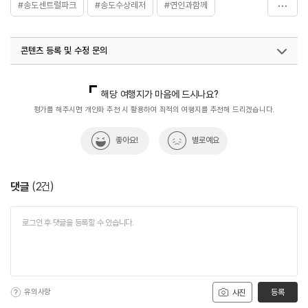
#송도센트럴파크
#송도수상레저
#연인과함께
#인천가볼만한곳
#친구와함께
콘텐츠 등록 및 수정 문의
국내디지털마케팅팀
033-813-3500
해당 여행지가 마음에 드시나요?
평가를 해주시면 개인화 추천 시 활용하여 최적의 여행지를 추천해 드리겠습니다.
좋아요!
별로예요
댓글
(
2
건)
유의사항
등록
사진