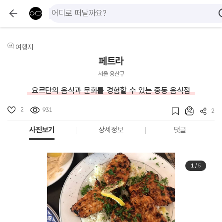
여행지
페트라
서울 용산구
요르단의 음식과 문화를 경험할 수 있는 중동 음식점
2
931
2
사진보기
상세정보
댓글
1
/
5