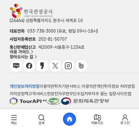
(26464) 강원특별자치도 원주시 세계로 10
대표전화
033-738-3000 (유료, 평일 09시~18시)
사업자등록번호
202-81-50707
통신판매업신고
제2009-서울중구-1234호
이용 가이드
찾아오시는 길
개인정보처리방침
이용약관
위치기반서비스 이용약관
개인위치정보 처리방침
저작권정책
고객서비스헌장
전자우편무단수집거부
자주 묻는 질문
사이트맵
© 한국관광공사
메뉴
검색
여행지도
로그인