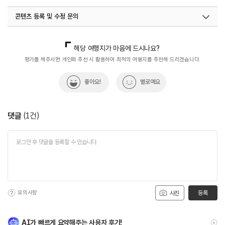
#채식메뉴보유
콘텐츠 등록 및 수정 문의
국내디지털마케팅팀
033-813-3500
해당 여행지가 마음에 드시나요?
평가를 해주시면 개인화 추천 시 활용하여 최적의 여행지를 추천해 드리겠습니다.
좋아요!
별로예요
댓글
(
1
건)
유의사항
등록
사진
AI가 빠르게 요약해주는 사용자 후기!