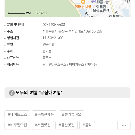
250m
문의 및 안내
02-790-4433
주소
서울특별시 용산구 녹사평대로40길 33 2층
영업시간
11:30~21:00
휴일
연중무휴
주차
불가능
대표메뉴
홈무스
취급메뉴
팔라펠 / 쿠스쿠스 / 바바가누즈 / 미자 등
모두의 여행 '무장애여행'
#데이트코스
#독특한메뉴
#뷰가좋아요
#비주얼맛집
#서울맛집
#용산맛집
#음식