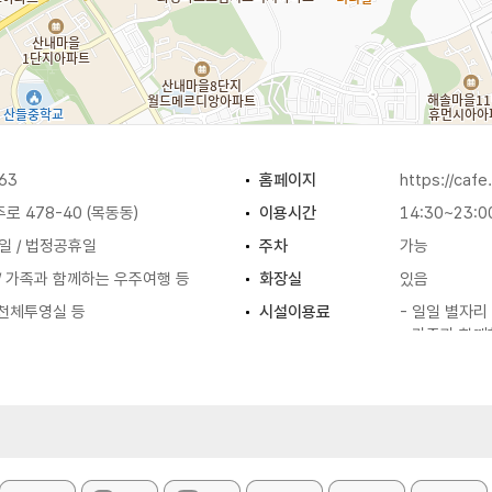
63
홈페이지
https://cafe
로 478-40 (목동동)
이용시간
14:30~23:0
일 / 법정공휴일
주차
가능
/ 가족과 함께하는 우주여행 등
화장실
있음
/ 천체투영실 등
시설이용료
- 일일 별자리 
- 가족과 함께
※ 자세한 사항