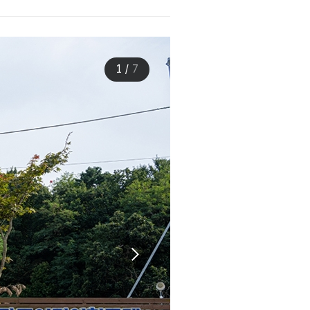
1
/
7