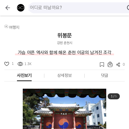
여행지
위봉문
강원 춘천시
가슴 아픈 역사와 함께 해온 춘천 이궁의 남겨진 조각
1
1.3K
0
사진보기
상세정보
댓글
1
/
5