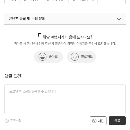
#역사문화재
#역사속
#역사속으로
#역사유적
콘텐츠 등록 및 수정 문의
#역사유적지
#역사이야기
#역사탐방
#유적지
국내디지털마케팅팀
033-813-3500
해당 여행지가 마음에 드시나요?
평가를 해주시면 개인화 추천 시 활용하여 최적의 여행지를 추천해 드리겠습니다.
좋아요!
별로예요
댓글
(
1
건)
유의사항
등록
사진