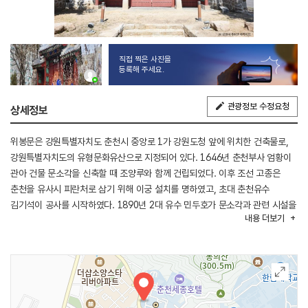
직접 찍은 사진을
등록해 주세요.
관광정보 수정요청
상세정보
위봉문은 강원특별자치도 춘천시 중앙로 1가 강원도청 앞에 위치한 건축물로,
강원특별자치도의 유형문화유산으로 지정되어 있다. 1646년 춘천부사 엄황이
관아 건물 문소각을 신축할 때 조양루와 함께 건립되었다. 이후 조선 고종은
춘천을 유사시 피란처로 삼기 위해 이궁 설치를 명하였고, 초대 춘천유수
김기석이 공사를 시작하였다. 1890년 2대 유수 민두호가 문소각과 관련 시설을
내용
더보기
확장하면서 이궁이 완성되었다. 이궁의 구성에서 위봉문은 임금의 침전이자
집무소였던 문소각의 내삼문으로 기능하였다. 조양루와 함께 관아건물의
전형적인 건축 양식을 보여주는 동시에 춘천 이궁의 유일한 잔존 건물로서
역사적 가치가 크다. 한국전쟁으로 문소각이 소실되고, 이궁 터에 강원도청이
들어서면서 위봉문은 도청 주변을 따라 여러 차례 이전되었다. 2013년
조양루와 함께 강원도청사 내로 이전·복원되었다. 현판 글씨는 조선 후기 명필가