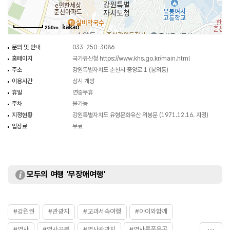
송하옹과 조윤형의 작품이다. 건물은 정면 3칸, 측면 2칸의 맞배지붕 구조로,
내삼문 전형인 솟을대문 형식을 온전히 보존하고 있다.
250m
문의 및 안내
033-250-3086
홈페이지
국가유산청
https://www.khs.go.kr/main.html
주소
강원특별자치도 춘천시 중앙로 1 (봉의동)
이용시간
상시 개방
휴일
연중무휴
주차
불가능
지정현황
강원특별자치도 유형문화유산 위봉문 (1971.12.16. 지정)
입장료
무료
모두의 여행 '무장애여행'
#강원권
#관광지
#교과서속여행
#아이와함께
#역사
#역사공부
#역사관광지
#역사를품은곳