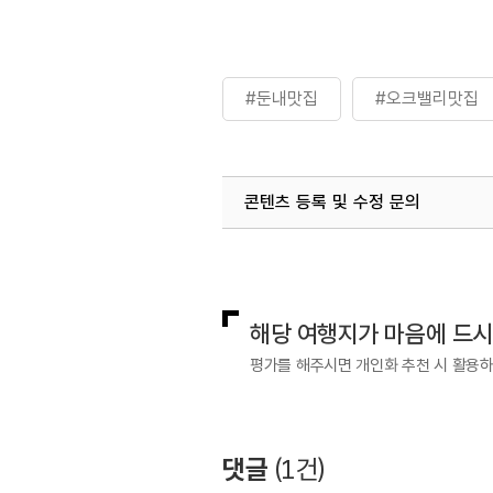
#둔내맛집
#오크밸리맛집
콘텐츠 등록 및 수정 문의
국내디지털마케팅팀
033-813-3
해당 여행지가 마음에 드
평가를 해주시면 개인화 추천 시 활용
댓글
(
1
건)