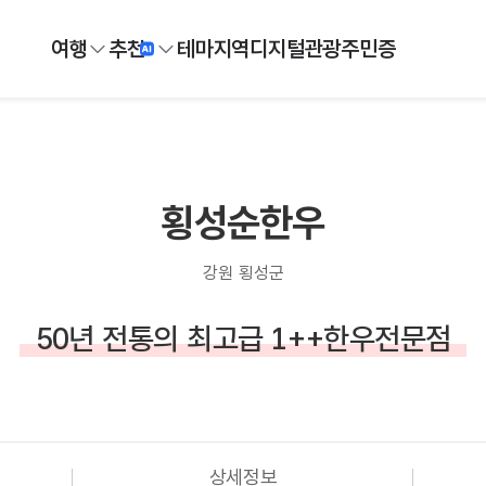
여행
추천
테마
지역
디지털
관광주민증
횡성순한우
강원 횡성군
50년 전통의 최고급 1++한우전문점
상세정보