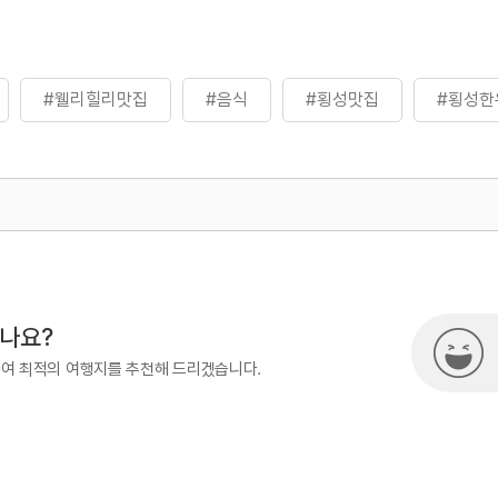
#웰리힐리맛집
#음식
#횡성맛집
#횡성한
500
시나요?
하여 최적의 여행지를 추천해 드리겠습니다.