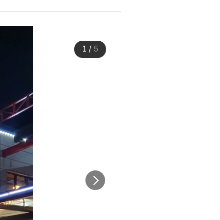
1
/
5