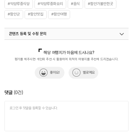
#악양루중식당
#악양루중화요리
#음식
#함안가볼만한곳
#함안군
#함안맛집
#함안여행
콘텐츠 등록 및 수정 문의
국내디지털마케팅팀
033-813-3500
해당 여행지가 마음에 드시나요?
평가를 해주시면 개인화 추천 시 활용하여 최적의 여행지를 추천해 드리겠습니다.
좋아요!
별로예요
댓글
(
0
건)