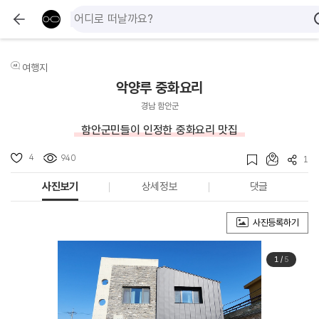
여행지
악양루 중화요리
경남 함안군
함안군민들이 인정한 중화요리 맛집
4
940
1
사진보기
상세정보
댓글
사진등록하기
1
/
5