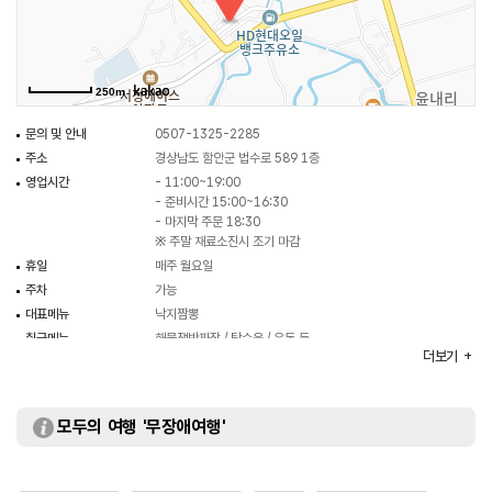
250m
문의 및 안내
0507-1325-2285
주소
경상남도 함안군 법수로 589 1층
영업시간
- 11:00~19:00
- 준비시간 15:00~16:30
- 마지막 주문 18:30
※ 주말 재료소진시 조기 마감
휴일
매주 월요일
주차
가능
대표메뉴
낙지짬뽕
취급메뉴
해물쟁반짜장 / 탕수육 / 우동 등
더보기
화장실
있음
모두의 여행 '무장애여행'