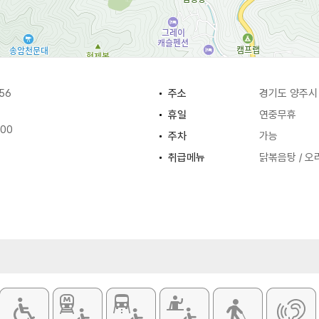
56
주소
경기도 양주시 
휴일
연중무휴
:00
주차
가능
취급메뉴
닭볶음탕 / 오