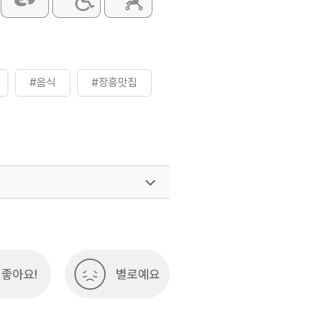
#음식
#장흥맛집
좋아요!
별로예요