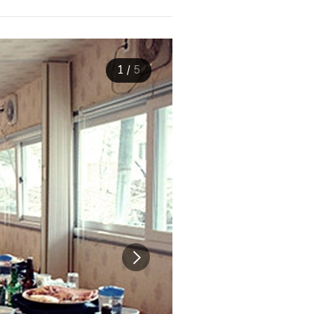
1
/
5