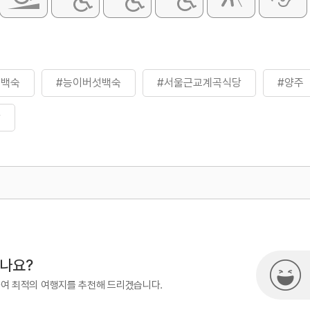
섯백숙
#능이버섯백숙
#서울근교계곡식당
#양주
당
500
시나요?
하여 최적의 여행지를 추천해 드리겠습니다.