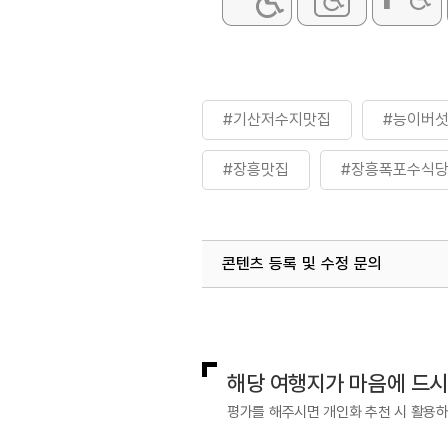
#기산저수지맛집
#능이버
#장흥맛집
#장흥폭포수식
콘텐츠 등록 및 수정 문의
국내디지털마케팅팀
033-813-3
해당 여행지가 마음에 드
평가를 해주시면 개인화 추천 시 활용