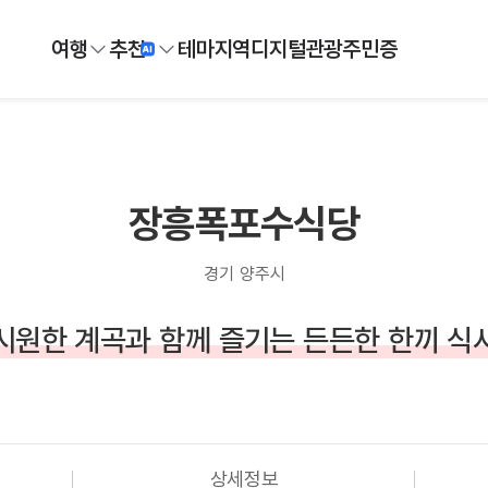
여행
추천
테마
지역
디지털
관광주민증
장흥폭포수식당
경기 양주시
시원한 계곡과 함께 즐기는 든든한 한끼 식
상세정보