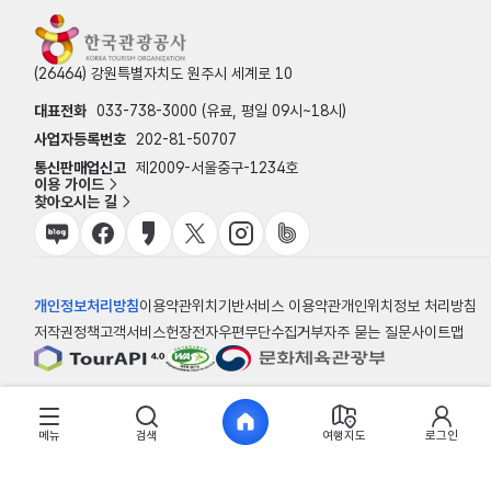
(26464) 강원특별자치도 원주시 세계로 10
대표전화
033-738-3000 (유료, 평일 09시~18시)
사업자등록번호
202-81-50707
통신판매업신고
제2009-서울중구-1234호
이용 가이드
찾아오시는 길
개인정보처리방침
이용약관
위치기반서비스 이용약관
개인위치정보 처리방침
저작권정책
고객서비스헌장
전자우편무단수집거부
자주 묻는 질문
사이트맵
© 한국관광공사
메뉴
검색
여행지도
로그인