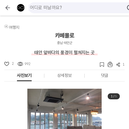
여행지
카페몰로
충남 태안군
태안 앞바다의 풍경이 펼쳐지는 곳
2
992
1
사진보기
상세정보
댓글
1
/
5