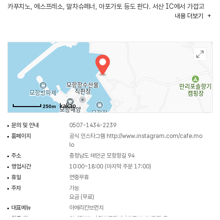
카푸치노, 에스프레소, 말차슈페너, 아포가토 등도 판다. 서산 IC에서 가깝고
내용
더보기
인근에 만리포해수욕장과 태안해변길 3코스가 있어 연계 여행에 나서기 좋다.
250m
문의 및 안내
0507-1434-2239
홈페이지
공식 인스타그램
http://www.instagram.com/cafe.mo
lo
주소
충청남도 태안군 모항항길 94
영업시간
10:00~18:00 (마지막 주문 17:00)
휴일
연중무휴
주차
가능
요금 (무료)
대표메뉴
아메리칸브런치
취급메뉴
아메리카노 / 말차프라페 / 자몽허니블랙티 등