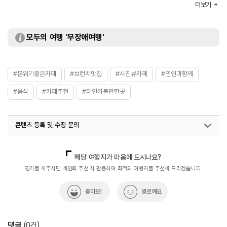
더보기
화장실
있음
모두의 여행 '무장애여행'
#분위기좋은카페
#브런치맛집
#사진뷰카페
#연인과함께
#음식
#카페추천
#태안가볼만한곳
콘텐츠 등록 및 수정 문의
국내디지털마케팅팀
033-813-3500
해당 여행지가 마음에 드시나요?
평가를 해주시면 개인화 추천 시 활용하여 최적의 여행지를 추천해 드리겠습니다.
좋아요!
별로예요
댓글
(
0
건)