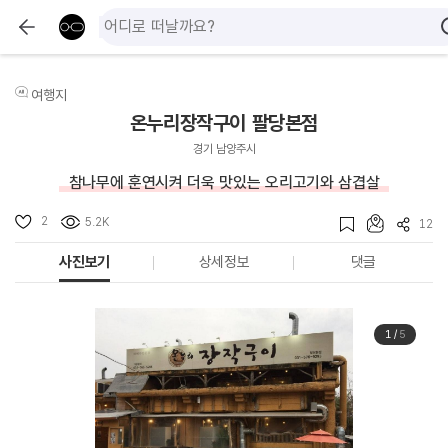
여행지
온누리장작구이 팔당본점
경기 남양주시
참나무에 훈연시켜 더욱 맛있는 오리고기와 삼겹살
2
5.2K
12
사진보기
상세정보
댓글
1
/
5