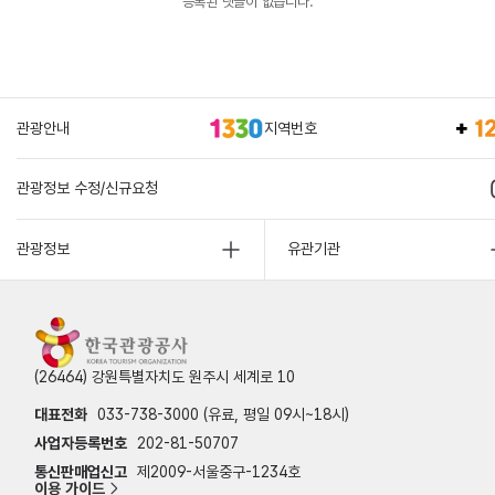
등록된 댓글이 없습니다.
관광안내
지역번호
관광정보 수정/신규요청
관광정보
유관기관
(26464) 강원특별자치도 원주시 세계로 10
대표전화
033-738-3000 (유료, 평일 09시~18시)
사업자등록번호
202-81-50707
통신판매업신고
제2009-서울중구-1234호
이용 가이드