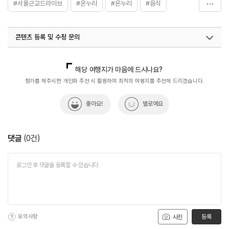
#서울근교드라이브
#온누리
#온누리
#음식
#장작구이
#장작구이
#팔당맛집
#팔당맛집
콘텐츠 등록 및 수정 문의
국내디지털마케팅팀
033-813-3500
해당 여행지가 마음에 드시나요?
평가를 해주시면 개인화 추천 시 활용하여 최적의 여행지를 추천해 드리겠습니다.
좋아요!
별로예요
댓글
(
0
건)
유의사항
등록
사진