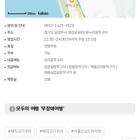
250m
문의 및 안내
0507-1425-9323
주소
경기도 남양주시 경강로 890 온누리장작구이
영업시간
11:30~24:00 (마지막 주문 23:20)
휴일
연중무휴
주차
가능
대표메뉴
오리장작구이
취급메뉴
삼겹살장작구이 / 모둠장작구이 / 매콤오리장작구이 /
매콤삼겹살장작구이 등
화장실
있음
모두의 여행 '무장애여행'
#돼지고기구이
#돼지고기구이
#서울근교드라이브