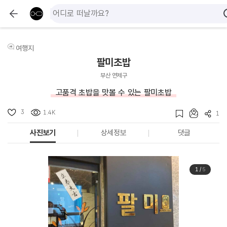
여행지
팔미초밥
부산 연제구
고품격 초밥을 맛볼 수 있는 팔미초밥
3
1.4K
1
사진보기
상세정보
댓글
1
/
5