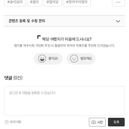
#송이요리
#음식
#일식당
#장어구이정식
#전복회
#초밥
#코스요리
콘텐츠 등록 및 수정 문의
국내디지털마케팅팀
033-813-3500
해당 여행지가 마음에 드시나요?
평가를 해주시면 개인화 추천 시 활용하여 최적의 여행지를 추천해 드리겠습니다.
좋아요!
별로예요
댓글
(
0
건)
유의사항
등록
사진