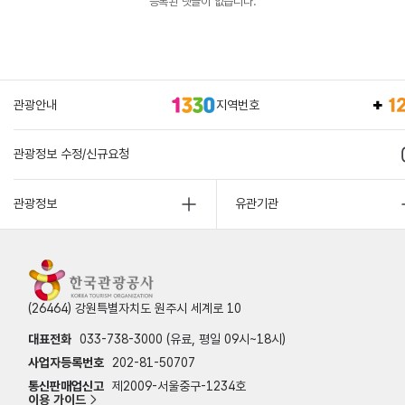
등록된 댓글이 없습니다.
관광안내
지역번호
관광정보 수정/신규요청
관광정보
유관기관
(26464) 강원특별자치도 원주시 세계로 10
대표전화
033-738-3000 (유료, 평일 09시~18시)
사업자등록번호
202-81-50707
통신판매업신고
제2009-서울중구-1234호
이용 가이드