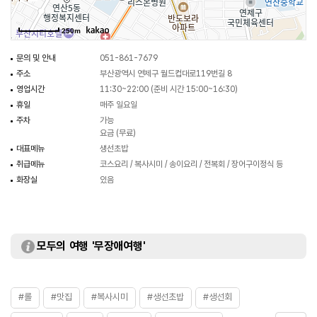
250m
문의 및 안내
051-861-7679
주소
부산광역시 연제구 월드컵대로119번길 8
영업시간
11:30~22:00 (준비 시간 15:00~16:30)
휴일
매주 일요일
주차
가능
요금 (무료)
대표메뉴
생선초밥
취급메뉴
코스요리 / 복사시미 / 송이요리 / 전복회 / 장어구이정식 등
화장실
있음
모두의 여행 '무장애여행'
#롤
#맛집
#복사시미
#생선초밥
#생선회