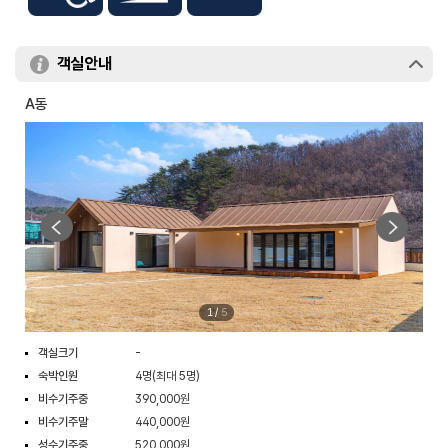
객실안내
A동
1
/
5
객실크기
-
숙박인원
4명(최대 5명)
비수기주중
390,000원
비수기주말
440,000원
성수기주중
520,000원