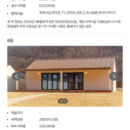
성수기주말
520,000원
목욕시설,에어콘,TV,인터넷,냉장고,취사용품,헤어드라이기
편의시설
※ 위 정보는 2024년 08월에 작성된 정보로(정상요금), 해당 숙박시설 이용요금이 수시로
변동됨에 따라 이용요금 및 기타 자세한 사항은 홈페이지 참조 요망
B동
1
/
5
객실크기
-
숙박인원
2명(최대 3명)
비수기주중
240,000원