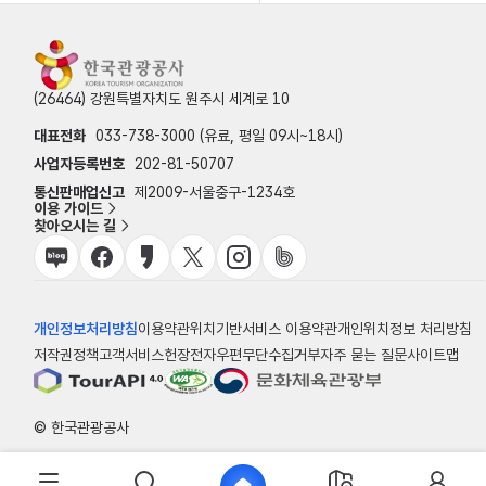
(26464) 강원특별자치도 원주시 세계로 10
대표전화
033-738-3000 (유료, 평일 09시~18시)
사업자등록번호
202-81-50707
통신판매업신고
제2009-서울중구-1234호
이용 가이드
찾아오시는 길
개인정보처리방침
이용약관
위치기반서비스 이용약관
개인위치정보 처리방침
저작권정책
고객서비스헌장
전자우편무단수집거부
자주 묻는 질문
사이트맵
© 한국관광공사