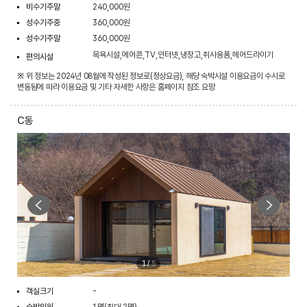
비수기주말
240,000원
성수기주중
360,000원
성수기주말
360,000원
목욕시설,에어콘,TV,인터넷,냉장고,취사용품,헤어드라이기
편의시설
※ 위 정보는 2024년 08월에 작성된 정보로(정상요금), 해당 숙박시설 이용요금이 수시로
변동됨에 따라 이용요금 및 기타 자세한 사항은 홈페이지 참조 요망
C동
1
/
5
객실크기
-