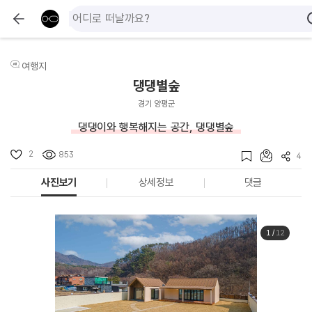
여행지
댕댕별숲
경기 양평군
댕댕이와 행복해지는 공간, 댕댕별숲
2
853
4
사진보기
상세정보
댓글
1
/
12