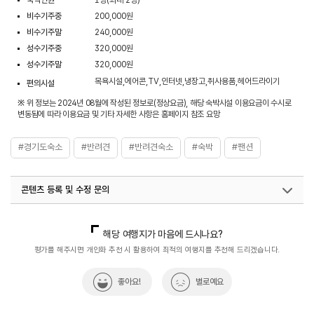
숙박인원
1명(최대 2명)
비수기주중
200,000원
비수기주말
240,000원
성수기주중
320,000원
성수기주말
320,000원
목욕시설,에어콘,TV,인터넷,냉장고,취사용품,헤어드라이기
편의시설
※ 위 정보는 2024년 08월에 작성된 정보로(정상요금), 해당 숙박시설 이용요금이 수시로
변동됨에 따라 이용요금 및 기타 자세한 사항은 홈페이지 참조 요망
#경기도숙소
#반려견
#반려견숙소
#숙박
#팬션
콘텐츠 등록 및 수정 문의
국내디지털마케팅팀
033-813-3500
열린관광콘텐츠팀(열린관광-모두의여행)
033-738-3425
해당 여행지가 마음에 드시나요?
평가를 해주시면 개인화 추천 시 활용하여 최적의 여행지를 추천해 드리겠습니다.
좋아요!
별로예요